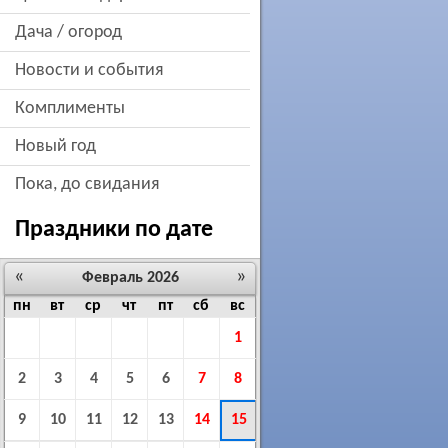
дача / огород
новости и события
комплименты
новый год
пока, до свидания
Праздники по дате
«
»
Февраль 2026
пн
вт
ср
чт
пт
сб
вс
1
2
3
4
5
6
7
8
9
10
11
12
13
14
15