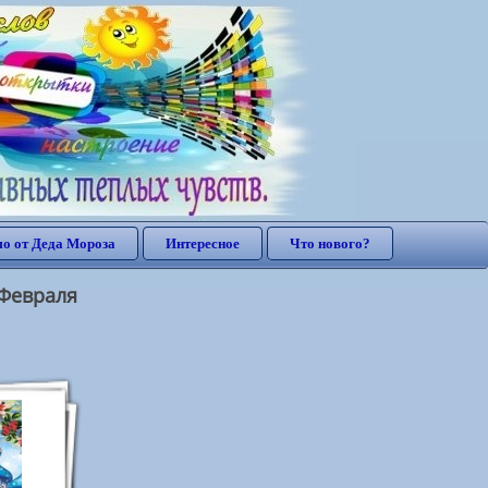
о от Деда Мороза
Интересное
Что нового?
Февраля