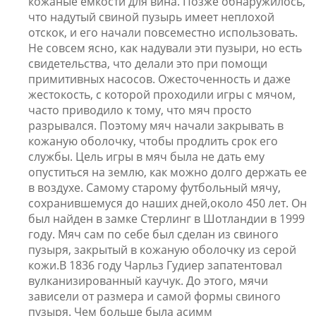
кожаные емкости для вина. Позже обнаружилось,
что надутый свиной пузырь имеет неплохой
отскок, и его начали повсеместно использовать.
Не совсем ясно, как надували эти пузыри, но есть
свидетельства, что делали это при помощи
примитивных насосов. Ожесточенность и даже
жестокость, с которой проходили игры с мячом,
часто приводило к тому, что мяч просто
разрывался. Поэтому мяч начали закрывать в
кожаную оболочку, чтобы продлить срок его
службы. Цель игры в мяч была не дать ему
опуститься на землю, как можно долго держать ее
в воздухе. Самому старому футбольный мячу,
сохранившемуся до наших дней,около 450 лет. Он
был найден в замке Стерлинг в Шотландии в 1999
году. Мяч сам по себе был сделан из свиного
пузыря, закрытый в кожаную оболочку из серой
кожи.В 1836 году Чарльз Гудиер запатентовал
вулканизированный каучук. До этого, мячи
зависели от размера и самой формы свиного
пузыря. Чем больше была асимм