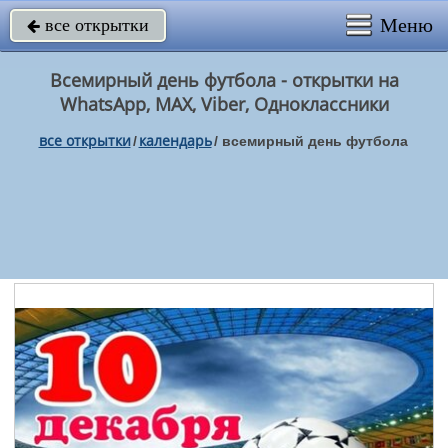
Меню
все открытки

Всемирный день футбола - открытки на
WhatsApp, MAX, Viber, Одноклассники
все открытки
календарь
/
/
всемирный день футбола