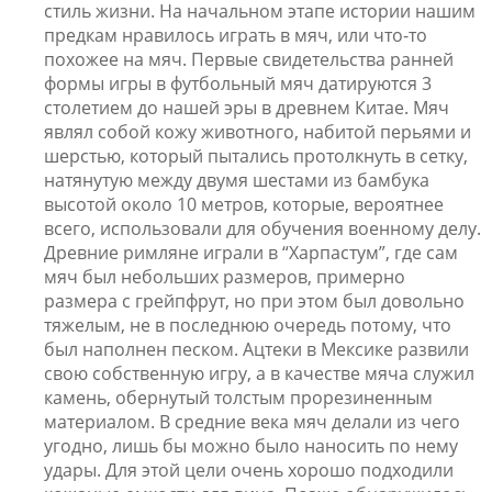
стиль жизни. На начальном этапе истории нашим
предкам нравилось играть в мяч, или что-то
похожее на мяч. Первые свидетельства ранней
формы игры в футбольный мяч датируются 3
столетием до нашей эры в древнем Китае. Мяч
являл собой кожу животного, набитой перьями и
шерстью, который пытались протолкнуть в сетку,
натянутую между двумя шестами из бамбука
высотой около 10 метров, которые, вероятнее
всего, использовали для обучения военному делу.
Древние римляне играли в “Харпастум”, где сам
мяч был небольших размеров, примерно
размера с грейпфрут, но при этом был довольно
тяжелым, не в последнюю очередь потому, что
был наполнен песком. Ацтеки в Мексике развили
свою собственную игру, а в качестве мяча служил
камень, обернутый толстым прорезиненным
материалом. В средние века мяч делали из чего
угодно, лишь бы можно было наносить по нему
удары. Для этой цели очень хорошо подходили