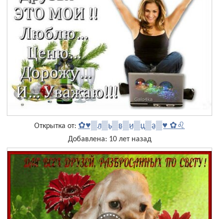
✿♥▒л▒ь▒в▒и▒ц▒а▒♥ ✿♌
Открытка от:
Добавлена: 10 лет назад