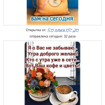
♌ღ ольга ღ(ړײ)ღ
Открытка от:
отправлена сегодня: 32 раза