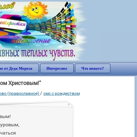
о от Деда Мороза
Интересное
Что нового?
вом Христовым!"
/
ово (православное)
смс с рождеством
вым!
суровым,
ечаться