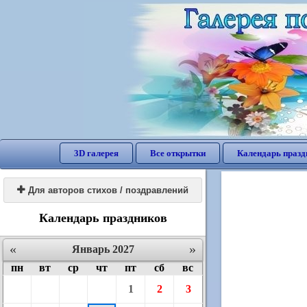
3D галерея
Все открытки
Календарь празд

Для авторов стихов / поздравлений
Календарь праздников
«
»
Январь 2027
пн
вт
ср
чт
пт
сб
вс
1
2
3