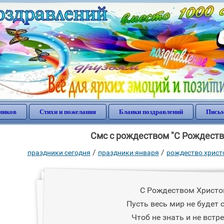
ников
Стихи и пожелания
Бланки поздравлений
Письм
Смс с рождеством "С Рождест
/
/
праздники сегодня
праздники января
рождество христ
С Рождеством Христо
Пусть весь мир не будет 
Чтоб не знать и не встр