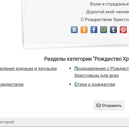
Боли и страданья
Дорогой мой челове
С Рождеством Христо
Разделы категории "Рождество Хри
авления родным и друзьям
Поздравления с Рождеством
Христовым для всех
 рождеством
стихи о рождестве

Отправить
нтарий: