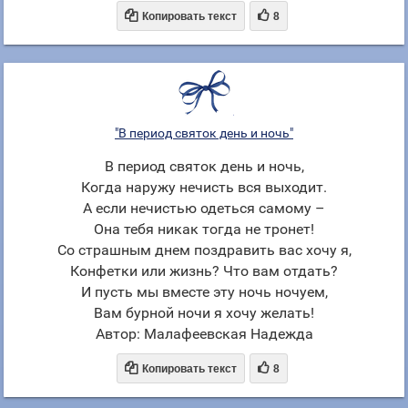


Копировать текст
8
"В период святок день и ночь"
В период святок день и ночь,
Когда наружу нечисть вся выходит.
А если нечистью одеться самому –
Она тебя никак тогда не тронет!
Со страшным днем поздравить вас хочу я,
Конфетки или жизнь? Что вам отдать?
И пусть мы вместе эту ночь ночуем,
Вам бурной ночи я хочу желать!
Автор: Малафеевская Надежда


Копировать текст
8