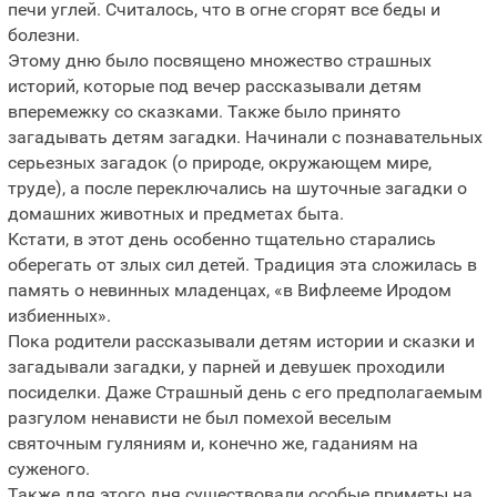
печи углей. Считалось, что в огне сгорят все беды и
болезни.
Этому дню было посвящено множество страшных
историй, которые под вечер рассказывали детям
вперемежку со сказками. Также было принято
загадывать детям загадки. Начинали с познавательных
серьезных загадок (о природе, окружающем мире,
труде), а после переключались на шуточные загадки о
домашних животных и предметах быта.
Кстати, в этот день особенно тщательно старались
оберегать от злых сил детей. Традиция эта сложилась в
память о невинных младенцах, «в Вифлееме Иродом
избиенных».
Пока родители рассказывали детям истории и сказки и
загадывали загадки, у парней и девушек проходили
посиделки. Даже Страшный день с его предполагаемым
разгулом ненависти не был помехой веселым
святочным гуляниям и, конечно же, гаданиям на
суженого.
Также для этого дня существовали особые приметы на