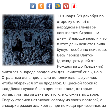
11 января (29 декабря по
старому стилю) в
народном календаре
называется Страшным
днем. В народе верили, что
в этот день нечистая сила
бушует особенно неистово.
Весь период Святок
(двенадцать дней от
Рождества до Крещения)
считался в народе раздольем для нечистой силы, но в
Страшный день прилагали дополнительные усилия,
чтобы уберечься от ее проделок. С Красной горки (с
кладбища) нужно было принести колья, которые
оставляли там за день до этого, и сложить во дворе.
Сверху старики натрясали солому из своих постелей, а
знахарка разжигала костер при помощи принесенных из