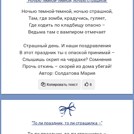
"Ночью темной-темной, ночью страшной"
Ночью темной-темной, ночью страшной,
Там, где зомби, крадучись, гуляет,
Где ходить по кладбищу опасно –
Ведьма там с вампиром отмечает
Страшный день. И наши поздравления
В этот праздник ты с опаской принимай –
Слышишь скрип на чердаке? Сомнения
Прочь откинь – скорей из дома убегай!
Автор: Солдатова Мария


Копировать текст
6
"То ли праздник, то ли страшилка –"
То ли праздник, то ли страшилка –