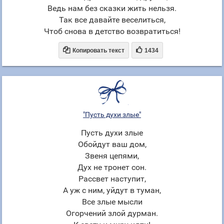
Ведь нам без сказки жить нельзя.
Так все давайте веселиться,
Чтоб снова в детство возвратиться!


Копировать текст
1434
"Пусть духи злые"
Пусть духи злые
Обойдут ваш дом,
Звеня цепями,
Дух не тронет сон.
Рассвет наступит,
А уж с ним, уйдут в туман,
Все злые мысли
Огорчений злой дурман.