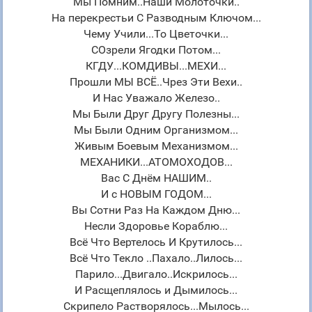
Мы Помним..Наши Молоточки..
На перекрестьи С Разводным Ключом...
Чему Учили...То Цветочки...
СОзрели Ягодки Потом...
КГДУ...КОМДИВЫ...МЕХИ...
Прошли МЫ ВСЁ..Чрез Эти Вехи..
И Нас Уважало Железо..
Мы Были Друг Другу Полезны...
Мы Были Одним Организмом...
Живым Боевым Механизмом...
МЕХАНИКИ...АТОМОХОДОВ...
Вас С Днём НАШИМ..
И с НОВЫМ ГОДОМ...
Вы Сотни Раз На Каждом Дню...
Несли Здоровье Кораблю...
Всё Что Вертелось И Крутилось...
Всё Что Текло ..Пахало..Лилось...
Парило...Двигало..Искрилось...
И Расщеплялось и Дымилось...
Скрипело Растворялось...Мылось...