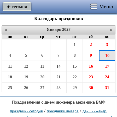
Меню
сегодня

Календарь праздников
«
»
Январь 2027
пн
вт
ср
чт
пт
сб
вс
1
2
3
4
5
6
7
8
9
10
11
12
13
14
15
16
17
18
19
20
21
22
23
24
25
26
27
28
29
30
31
Поздравления с днем инженера механика ВМФ
/
/
праздники сегодня
праздники января
день инженер-