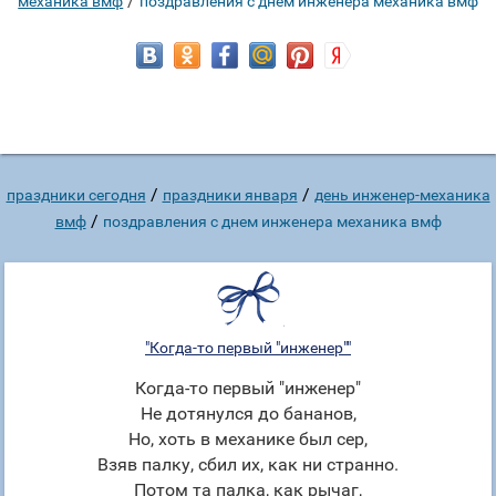
/
механика вмф
поздравления с днем инженера механика вмф
/
/
праздники сегодня
праздники января
день инженер-механика
/
вмф
поздравления с днем инженера механика вмф
"Когда-то первый "инженер""
Когда-то первый "инженер"
Не дотянулся до бананов,
Но, хоть в механике был сер,
Взяв палку, сбил их, как ни странно.
Потом та палка, как рычаг,