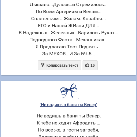
Дышало...Дулось..и Стремилось...
По Всем Артериям и Венам...
Сплетеньям ...Жилам..Корабля...
ЕГО и Нашей ЖИзни ДЛЯ...
В Надёжных ..Железных...Варилось Руках...
Подводного Флота ..Механниках...
Я Предлагаю Тост Поднять...
За МЕХОВ...И За БЧ-5...


Копировать текст
16
"Не водишь в бани ты Венер"
Не водишь в бани ты Венер,
К тебе не ходят Афродиты...
Но все же, в гости загребя,
Доложим: любим мы тебя,