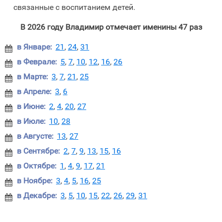
связанные с воспитанием детей.
В 2026 году Владимир отмечает именины 47 раз
в Январе:
21
,
24
,
31

в Феврале:
5
,
7
,
10
,
12
,
16
,
26

в Марте:
3
,
7
,
21
,
25

в Апреле:
3
,
6

в Июне:
2
,
4
,
20
,
27

в Июле:
10
,
28

в Августе:
13
,
27

в Сентябре:
2
,
7
,
9
,
13
,
15
,
16

в Октябре:
1
,
4
,
9
,
17
,
21

в Ноябре:
3
,
4
,
5
,
16
,
25

в Декабре:
3
,
5
,
10
,
15
,
22
,
26
,
29
,
31
