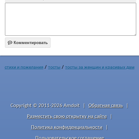

Комментировать
/
/
стихи и пожелания
тосты
тосты за женщин и красивых дам
Copyright © 2011-2026 Amdoit
|
Обратная связь
|
Разместить свою открытку на сайте
|
Политика конфиденциальности
|
Пользовательское соглашение