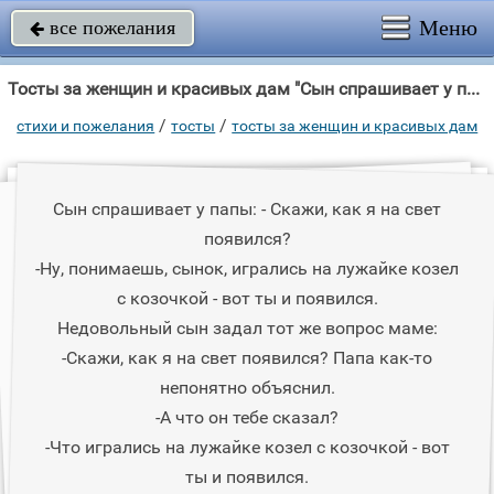
Меню
все пожелания

Тосты за женщин и красивых дам "Сын спрашивает у папы: - Скажи, как я на свет появился?"
/
/
стихи и пожелания
тосты
тосты за женщин и красивых дам
Сын спрашивает у папы: - Скажи, как я на свет
появился?
-Ну, понимаешь, сынок, игрались на лужайке козел
с козочкой - вот ты и появился.
Недовольный сын задал тот же вопрос маме:
-Скажи, как я на свет появился? Папа как-то
непонятно объяснил.
-А что он тебе сказал?
-Что игрались на лужайке козел с козочкой - вот
ты и появился.