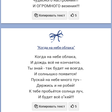
Чудесного настроения!!!
И ОГРОМНОГО везения!!!


Копировать текст
5
"Когда на небе облака"
Когда на небе облака,
И дождь всё не кончается.
Ты знай - так будет не всегда,
И солнышко появится!
Пускай на небе много туч -
Держись и не робей!
К тебе пробьётся солнца луч,
И будет всё о"кей!!!


Копировать текст
5