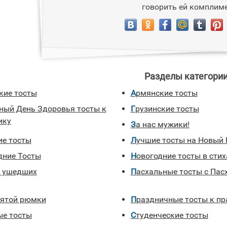
говорить ей комплим
Разделы категории
кие тосты
Армянские тосты
Грузинские тосты
ику
За нас мужики!
ие тосты
Лучшие тосты на Новый 
одние Тосты
Новогодние тосты в стих
и ушедших
Пасхальные тосты с Пас
 пятой рюмки
Праздничные тосты к п
ые тосты
Студенческие тосты