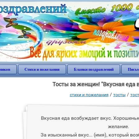
ников
Стихи и пожелания
Бланки поздравлений
Письм
Тосты за женщин! "Вкусная еда 
/
/
стихи и пожелания
тосты
тос
Вкусная еда возбуждает вкус. Хорошень
желание.
За изысканный вкус... (имя), который воз