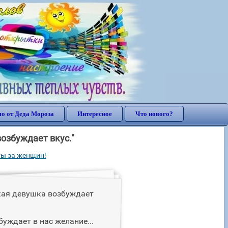
о от Деда Мороза
Интересное
Что нового?
возбуждает вкус."
ты за женщин!
кая девушка возбуждает
буждает в нас желание...