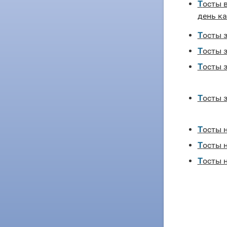
Тосты в день 7 ноября — красный
день к
Тосты 
Тосты 
Тосты 
Тосты
Тосты 
Тосты 
Тосты 