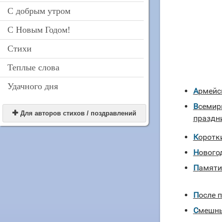
С добрым утром
С Новым Годом!
Стихи
Теплые слова
Удачного дня
Армейс
Всемирный День Здоровья тосты к

Для авторов стихов / поздравлений
праздн
Коротк
Новог
Памят
После
Смешн