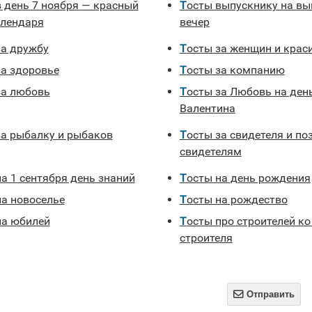
Тосты выпускнику на выпускной
алендаря
вечер
за дружбу
Тосты за женщин и кра
за здоровье
Тосты за компанию
за любовь
Тосты за Любовь на день Святого
Валентина
 за рыбалку и рыбаков
Тосты за свидетеля и поздравления
свидетелям
на 1 сентября день знаний
Тосты на день рождения
на новоселье
Тосты на рождество
на юбилей
Тосты про строителей ко дню
строителя

Отправить