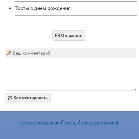
Тосты с днем рождения

Отправить
Ваш комментарий:

Комментировать
/
/
стихи и пожелания
тосты
тосты за женщин!