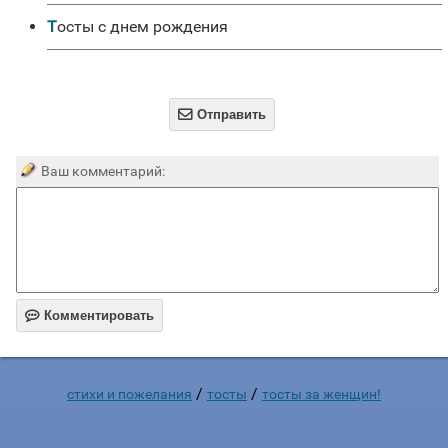
Тосты с днем рождения

Отправить
Ваш комментарий:

Комментировать
/
/
стихи и пожелания
тосты
тосты за женщин!