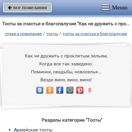
Меню
все пожелания

Тосты за счастье и благопалучие "Как не дружить с проклятым зельем, Когда все так заведено: Поминки, свадьбы,"
/
/
стихи и пожелания
тосты
тосты за счастье и благопалучие
Как не дружить с проклятым зельем,
Когда все так заведено:
Поминки, свадьбы, новоселья...
Везде вино, вино, вино!
Разделы категории "Тосты"
Армейские тосты