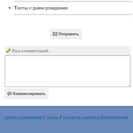
Тосты с днем рождения

Отправить
Ваш комментарий:

Комментировать
/
/
стихи и пожелания
тосты
тосты за счастье и благопалучие