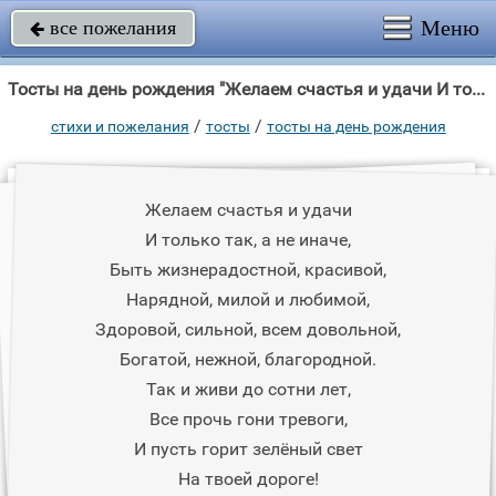
Меню
все пожелания

Тосты на день рождения "Желаем счастья и удачи И только так, а не иначе, Быть жизнерадостной,"
/
/
стихи и пожелания
тосты
тосты на день рождения
Желаем счастья и удачи
И только так, а не иначе,
Быть жизнерадостной, красивой,
Hарядной, милой и любимой,
Здоровой, сильной, всем довольной,
Богатой, нежной, благородной.
Так и живи до сотни лет,
Все прочь гони тревоги,
И пусть горит зелёный свет
Hа твоей дороге!