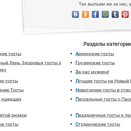
Так выпьем же за нас, 
Разделы категории
кие тосты
Армянские тосты
Грузинские тосты
ику
За нас мужики!
ие тосты
Лучшие тосты на Новый 
одние Тосты
Новогодние тосты в стих
и ушедших
Пасхальные тосты с Пас
 пятой рюмки
Праздничные тосты к п
ые тосты
Студенческие тосты