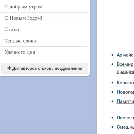
С добрым утром
С Новым Годом!
Стихи
Теплые слова
Удачного дня
Армейс
Всемирный День Здоровья тосты к

Для авторов стихов / поздравлений
праздн
Коротк
Новог
Памят
После
Смешн