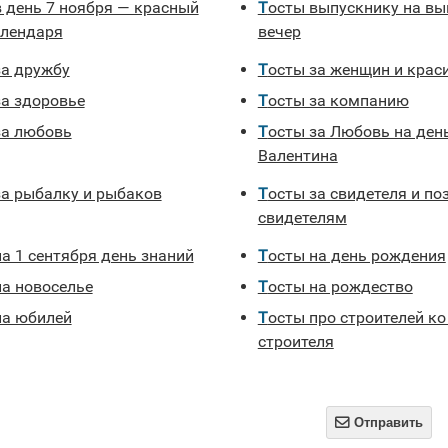
Тосты выпускнику на выпускной
алендаря
вечер
за дружбу
Тосты за женщин и кра
за здоровье
Тосты за компанию
за любовь
Тосты за Любовь на день Святого
Валентина
 за рыбалку и рыбаков
Тосты за свидетеля и поздравления
свидетелям
на 1 сентября день знаний
Тосты на день рождения
на новоселье
Тосты на рождество
на юбилей
Тосты про строителей ко дню
строителя

Отправить