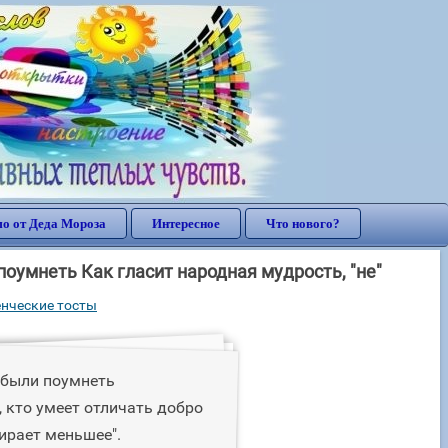
о от Деда Мороза
Интересное
Что нового?
оумнеть Как гласит народная мудрость, "не"
енческие тосты
 были поумнеть
, кто умеет отличать добро
ыбирает меньшее".