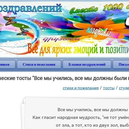
ников
Стихи и пожелания
Бланки поздравлений
Письм
еские тосты "Все мы учились, все мы должны были п
/
/
стихи и пожелания
тосты
студ
Все мы учились, все мы должны
Как гласит народная мудрость, "не тот умён
от зла, а тот, кто из двух зол, в