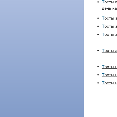
Тосты в день 7 ноября — красный
день к
Тосты 
Тосты 
Тосты 
Тосты
Тосты 
Тосты 
Тосты 