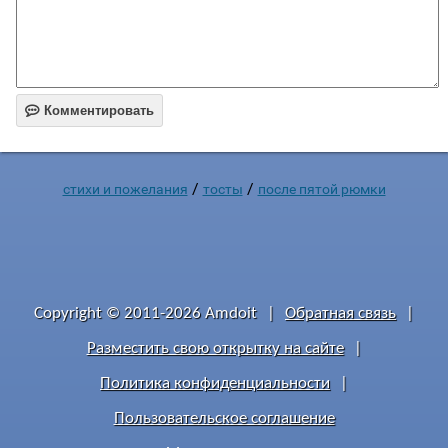

Комментировать
/
/
стихи и пожелания
тосты
после пятой рюмки
Copyright © 2011-2026 Amdoit
|
Обратная связь
|
Разместить свою открытку на сайте
|
Политика конфиденциальности
|
Пользовательское соглашение