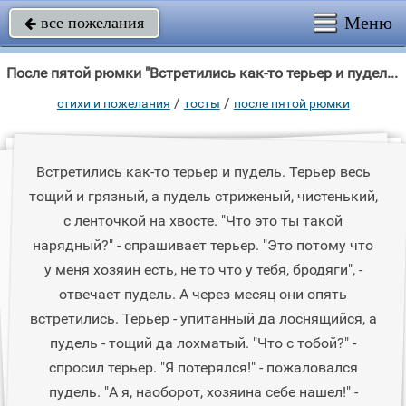
Меню
все пожелания

После пятой рюмки "Встретились как-то терьер и пудель."
/
/
стихи и пожелания
тосты
после пятой рюмки
Встретились как-то терьер и пудель. Терьер весь
тощий и грязный, а пудель стриженый, чистенький,
с ленточкой на хвосте. "Что это ты такой
нарядный?" - спрашивает терьер. "Это потому что
у меня хозяин есть, не то что у тебя, бродяги", -
отвечает пудель. А через месяц они опять
встретились. Терьер - упитанный да лоснящийся, а
пудель - тощий да лохматый. "Что с тобой?" -
спросил терьер. "Я потерялся!" - пожаловался
пудель. "А я, наоборот, хозяина себе нашел!" -