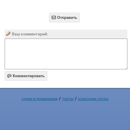

Отправить
Ваш комментарий:

Комментировать
/
/
стихи и пожелания
тосты
короткие тосты