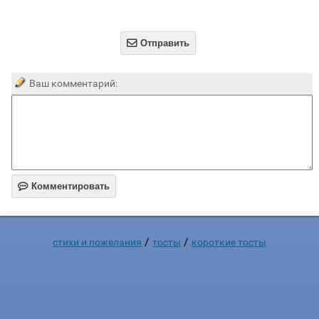

Отправить
Ваш комментарий:

Комментировать
/
/
стихи и пожелания
тосты
короткие тосты