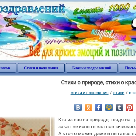
ников
Стихи и пожелания
Бланки поздравлений
Письм
Стихи о природе, стихи о кра
/
/
стихи и пожелания
стихи
сти
Кто из нас на природе, глядя на 
закат не испытывал поэтическог
А кто-то может даже и пытался п