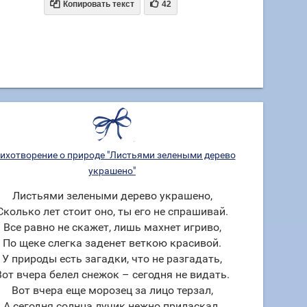


Копировать текст
42
ихотворение о природе "Листьями зелеными дерево
украшено"
Листьями зелеными дерево украшено,
Сколько лет стоит оно, ты его не спрашивай.
Все равно не скажет, лишь махнет игриво,
По щеке слегка заденет веткою красивой.
У природы есть загадки, что не разгадать,
Вот вчера белел снежок – сегодня не видать.
Вот вчера еще морозец за лицо терзал,
А сегодня солнца лучик нежно приласкал.