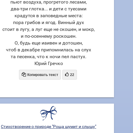
пьют воздуха, прогретого лесами,
два-три глотка... и дети с туесами
крадутся в заповедные места:
пора грибов и ягод. Винный дух
стоит в лугу, а луг еще не скошен, и мокр,
и по-осеннему роскошен.
О, будь еще иаивен и дотошен,
чтоб в декабре припомнилась на слух
та песенка, что к ночи пел пастух.
Юрий Гречко


Копировать текст
22
Стихотворение о природе "Роща шумит и слышу"