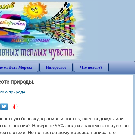
о от Деда Мороза
Интересное
Что нового?
соте природы.
хи о природе
трепетную березку, красивый цветок, слепой дождь или
о настроения? Наверное 95% людей знакомо это чувство.
исать стихи. Но по-настоящему красиво написать о