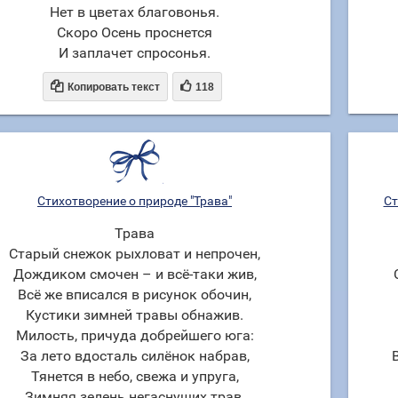
Нет в цветах благовонья.
Скоро Осень проснется
И заплачет спросонья.


Копировать текст
118
Стихотворение о природе "Трава"
Ст
Трава
Старый снежок рыхловат и непрочен,
Дождиком смочен – и всё-таки жив,
Всё же вписался в рисунок обочин,
Кустики зимней травы обнажив.
Милость, причуда добрейшего юга:
За лето вдосталь силёнок набрав,
Тянется в небо, свежа и упруга,
Зимняя зелень негаснущих трав.