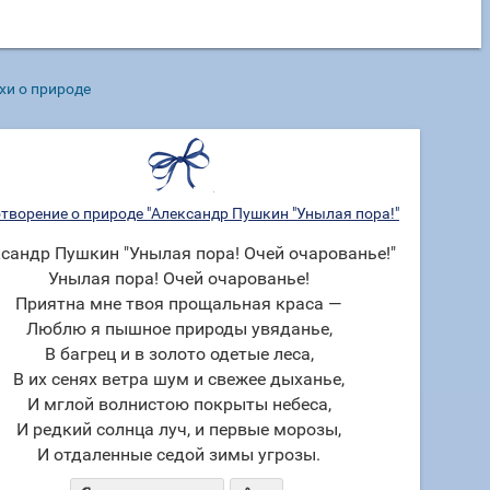
хи о природе
творение о природе "Александр Пушкин "Унылая пора!"
сандр Пушкин "Унылая пора! Очей очарованье!"
Унылая пора! Очей очарованье!
Приятна мне твоя прощальная краса —
Люблю я пышное природы увяданье,
В багрец и в золото одетые леса,
В их сенях ветра шум и свежее дыханье,
И мглой волнистою покрыты небеса,
И редкий солнца луч, и первые морозы,
И отдаленные седой зимы угрозы.