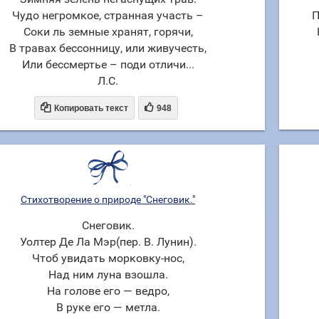
Чудо негромкое, странная участь –
П
Соки ль земные хранят, горячи,
В травах бессонницу, или живучесть,
Или бессмертье – поди отличи...
Л.С.


Копировать текст
948
Стихотворение о природе "Снеговик."
Снеговик.
Уолтер Де Ла Мэр(пер. В. Лунин).
Чтоб увидать морковку-нос,
Над ним луна взошла.
На голове его — ведро,
В руке его — метла.