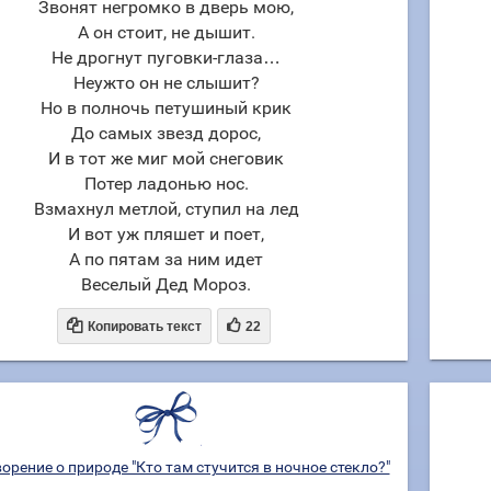
Звонят негромко в дверь мою,
А он стоит, не дышит.
Не дрогнут пуговки-глаза…
Неужто он не слышит?
Но в полночь петушиный крик
До самых звезд дорос,
И в тот же миг мой снеговик
Потер ладонью нос.
Взмахнул метлой, ступил на лед
И вот уж пляшет и поет,
А по пятам за ним идет
Веселый Дед Мороз.


Копировать текст
22
орение о природе "Кто там стучится в ночное стекло?"