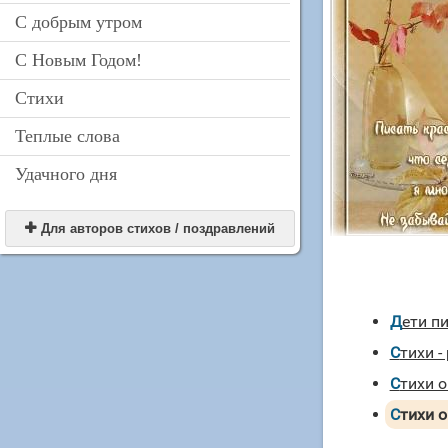
С добрым утром
С Новым Годом!
Стихи
Теплые слова
Удачного дня

Для авторов стихов / поздравлений
Дети п
Стихи 
Стихи 
Стихи 