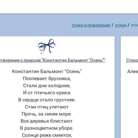
/
/
стихи и пожелания
стихи
сти
творение о природе "Константин Бальмонт "Осень""
Стихо
Константин Бальмонт "Осень"
Алек
Поспевает брусника,
Стали дни холоднее,
И от птичьего крика
В сердце стало грустнее.
Стаи птиц улетают
Прочь, за синее море.
Все деревья блистают
В разноцветном уборе.
Солнце реже смеется,