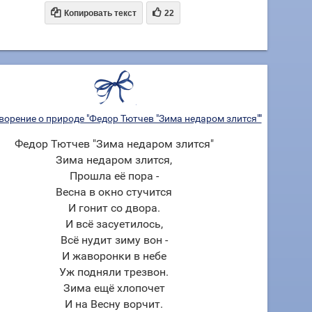


Копировать текст
22
ворение о природе "Федор Тютчев "Зима недаром злится""
Федор Тютчев "Зима недаром злится"
Зима недаром злится,
Прошла её пора -
Весна в окно стучится
И гонит со двора.
И всё засуетилось,
Всё нудит зиму вон -
И жаворонки в небе
Уж подняли трезвон.
Зима ещё хлопочет
И на Весну ворчит.