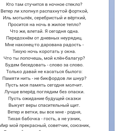
Кто там стучится в ночное стекло?
Ветер ли хлопнул распахнутой форткой,
Иль мотылёк, серебристый и вёрткий,
Просится на ночь в жилое тепло?
Что же, влетай. Я сегодня одна.
Передохнём от дневных неурядиц.
Мне наконец-то дарована радость -
Тихую ночь коротать у окна.
Что ты лопочешь, мой клён-балагур?
Будем беседовать - слово за слово.
Только давай не касаться былого:
Памяти нить - не бикфордов ли шнур?
Пусть моя память сегодня молчит.
Лучше вперёд поглядим без опаски.
Пусть ожидание будущей сказки
Выкует веры спасительный щит.
Ветер и ветки, вы все мне - родня,
Тихая бабочка - гость, а не узник,
Мир мой прекрасный, советчик, союзник,