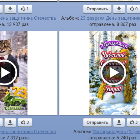

1
Отправить

0
День защитника Отечества
Альбом:
23 февраля День защитник
а: 13 937 раз
отправлена: 8 867 раз

3
Отправить

3
День защитника Отечества
Альбом:
Макарьев день (1 фе
а: 7 312 раза
отправлена: 6 240 раз