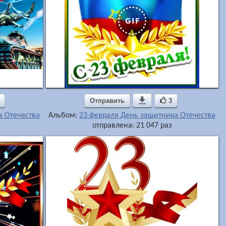
Отправить

3
а Отечества
Альбом:
23 февраля День защитника Отечества
отправлена: 21 047 раз