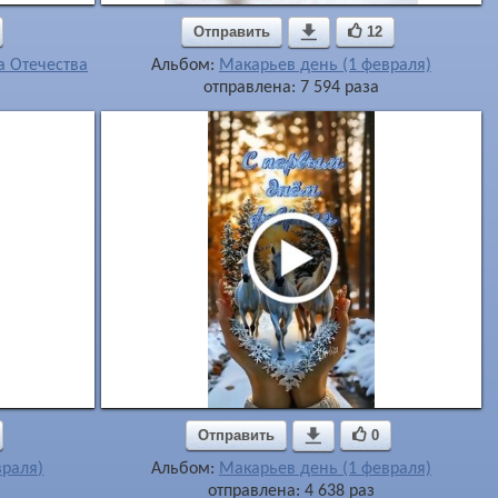
Отправить

12
а Отечества
Альбом:
Макарьев день (1 февраля)
отправлена: 7 594 раза
Отправить

0
враля)
Альбом:
Макарьев день (1 февраля)
отправлена: 4 638 раз