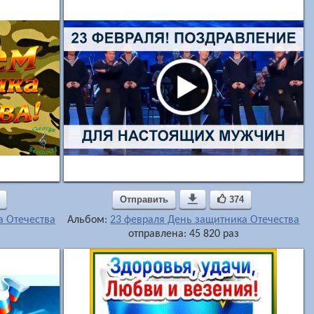
Отправить

374
а Отечества
Альбом:
23 февраля День защитника Отечества
отправлена: 45 820 раз