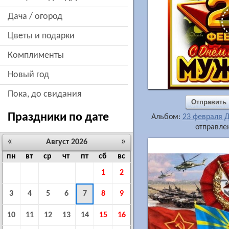
дача / огород
цветы и подарки
комплименты
новый год
пока, до свидания
Отправить
Праздники по дате
Альбом:
23 февраля 
отправлен
«
»
Август 2026
пн
вт
ср
чт
пт
сб
вс
1
2
3
4
5
6
7
8
9
10
11
12
13
14
15
16