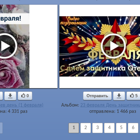

0
Отправить

5
ев день (1 февраля)
Альбом:
23 февраля День защитник
на: 4 331 раз
отправлена: 1 466 раз
1
2
3
4
5
6