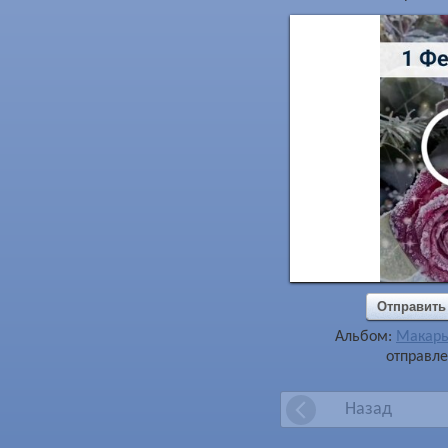
Отправить
Альбом:
Макарь
отправле
Назад