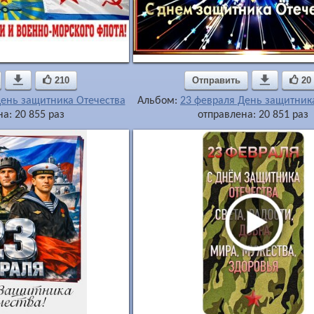

210
Отправить

20
День защитника Отечества
Альбом:
23 февраля День защитник
а: 20 855 раз
отправлена: 20 851 раз