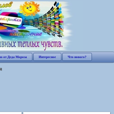
о от Деда Мороза
Интересное
Что нового?
я