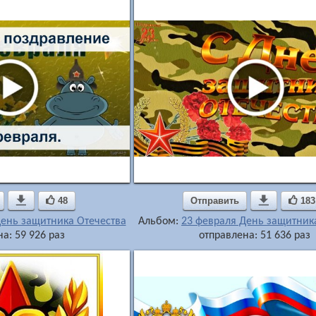

48
Отправить

183
День защитника Отечества
Альбом:
23 февраля День защитник
а: 59 926 раз
отправлена: 51 636 раз