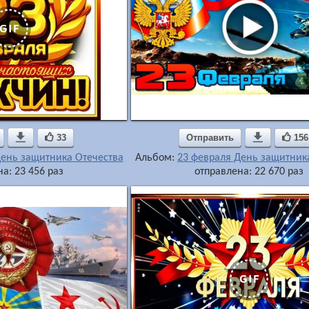

33
Отправить

156
День защитника Отечества
Альбом:
23 февраля День защитник
а: 23 456 раз
отправлена: 22 670 раз