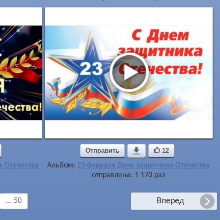
Отправить

12
а Отечества
Альбом:
23 февраля День защитника Отечества
отправлена: 1 170 раз
Вперед
... 50