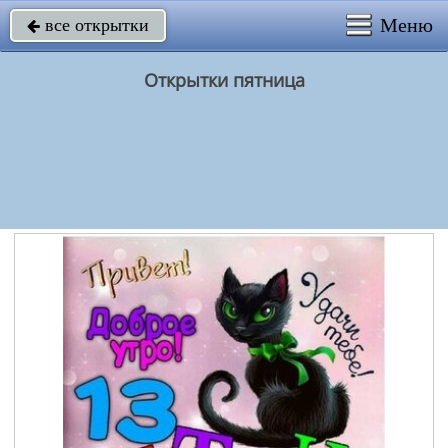
Меню
все открытки

Открытки пятница