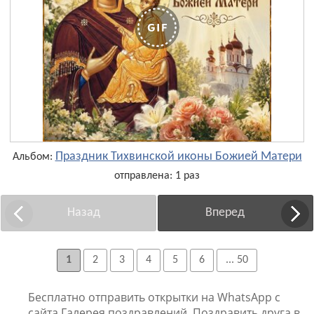
Праздник Тихвинской иконы Божией Матери
Альбом:
отправлена: 1 раз
Назад
Вперед
1
2
3
4
5
6
... 50
Бесплатно отправить открытки на WhatsApp с
сайта Галерея поздравлений. Поздравить друга в