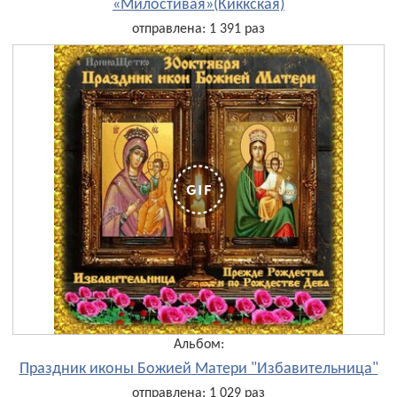
«Милостивая»(Киккская)
отправлена: 1 391 раз
Альбом:
Праздник иконы Божией Матери "Избавительница"
отправлена: 1 029 раз