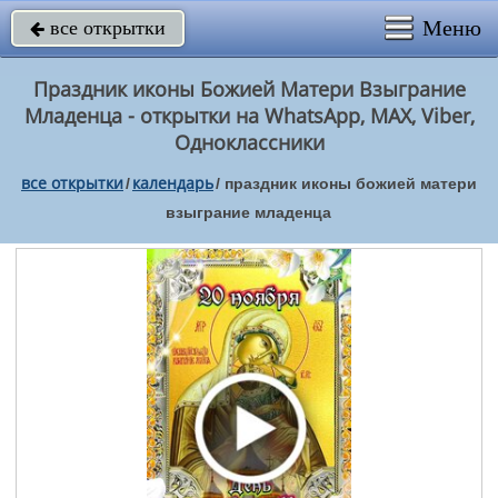
Меню
все открытки

Праздник иконы Божией Матери Взыграние
Младенца - открытки на WhatsApp, MAX, Viber,
Одноклассники
все открытки
календарь
/
/
праздник иконы божией матери
взыграние младенца