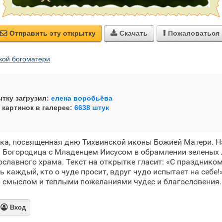
Отправить эту открытку
Скачать
Пожаловаться



кой богоматери
тку загрузил:
елена воробьёва
 картинок в галерее:
6638 штук
ка, посвященная дню Тихвинской иконы Божией Матери. Н
 Богородица с Младенцем Иисусом в обрамлении зеленых 
ославного храма. Текст на открытке гласит: «С празднико
 каждый, кто о чуде просит, вдруг чудо испытает на себе!
 смыслом и теплыми пожеланиями чудес и благословения.

Вход