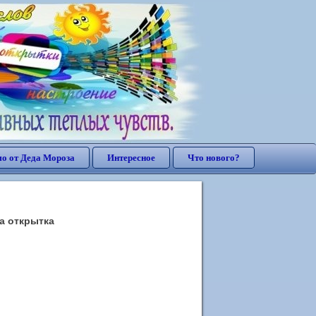
о от Деда Мороза
Интересное
Что нового?
а открытка