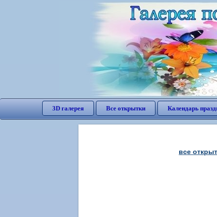
3D галерея
Все открытки
Календарь празд
все откры