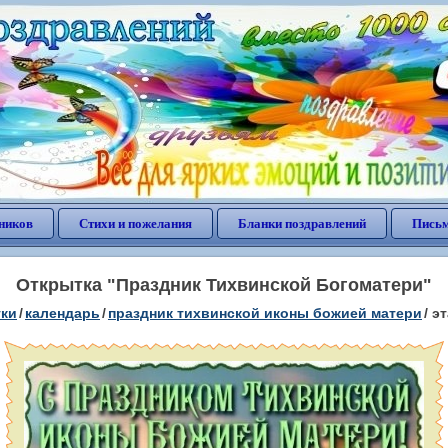
ников
Стихи и пожелания
Бланки поздравлений
Письм
Открытка "Праздник Тихвинской Богоматери"
тки
/
календарь
/
праздник тихвинской иконы божией матери
/
эт