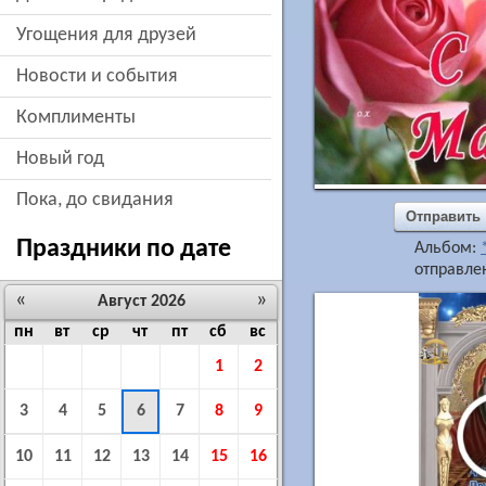
угощения для друзей
новости и события
комплименты
новый год
пока, до свидания
Отправить
Праздники по дате
Альбом:
отправлен
«
»
Август 2026
пн
вт
ср
чт
пт
сб
вс
1
2
3
4
5
6
7
8
9
10
11
12
13
14
15
16