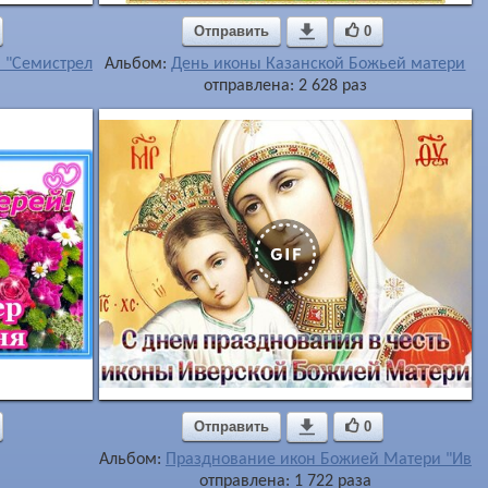
Отправить

0
 "Семистрельная"
Альбом:
День иконы Казанской Божьей матери
отправлена: 2 628 раз
Отправить

0
Альбом:
Празднование икон Божией Матери "Ивер
отправлена: 1 722 раза