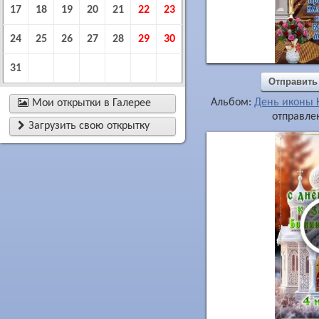
17
18
19
20
21
22
23
24
25
26
27
28
29
30
31
Отправить
Альбом:
День иконы 

Мои открытки в Галерее
отправлен

Загрузить свою открытку