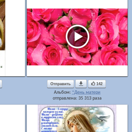
Отправить

142
Альбом:
*День матери
отправлена: 35 313 раза