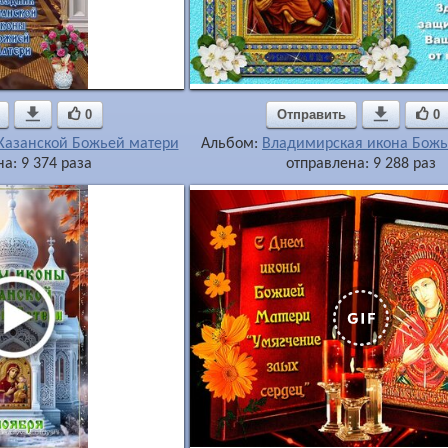

0
Отправить

0
Казанской Божьей матери
Альбом:
Владимирская икона Бож
а: 9 374 раза
отправлена: 9 288 раз