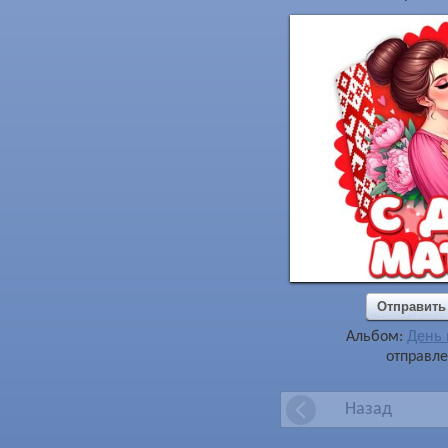
Отправить
Альбом:
День 
отправле
Назад