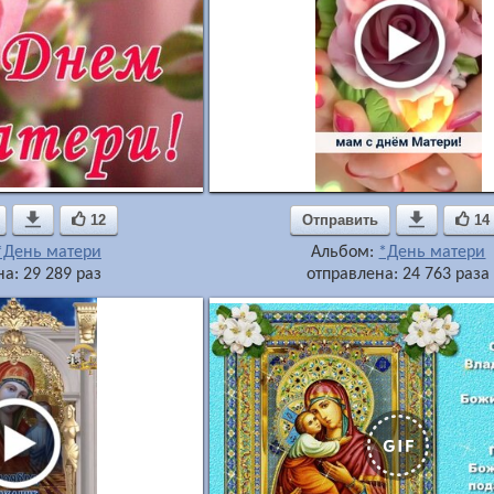

12
Отправить

14
*День матери
Альбом:
*День матери
а: 29 289 раз
отправлена: 24 763 раза