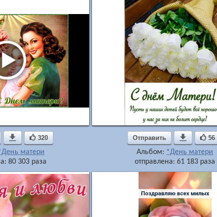

320
Отправить

56
*День матери
Альбом:
*День матери
а: 80 303 раза
отправлена: 61 183 раза