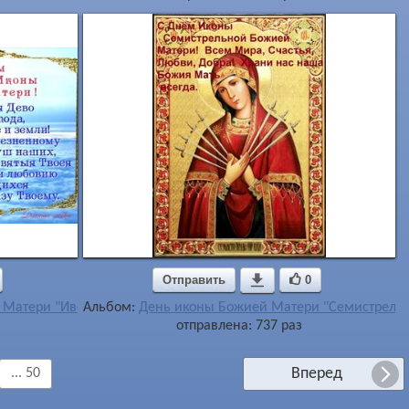
Отправить

0
 Матери "Иверская" и«Одигитрия» Седмиезерная.
Альбом:
День иконы Божией Матери "Семистрель
отправлена: 737 раз
Вперед
... 50