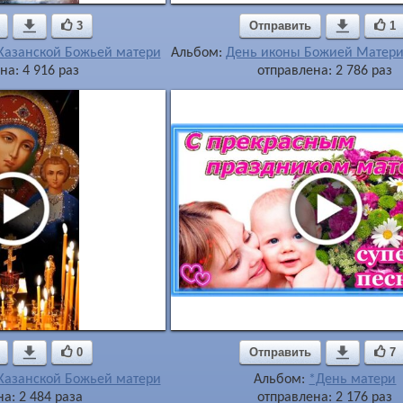

3
Отправить

1
Казанской Божьей матери
Альбом:
День иконы Божией Матери
на: 4 916 раз
отправлена: 2 786 раз

0
Отправить

7
Казанской Божьей матери
Альбом:
*День матери
а: 2 484 раза
отправлена: 2 176 раз