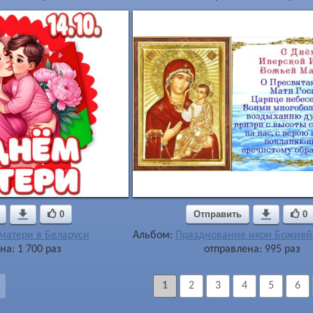

0
Отправить

0
матери в Беларуси
Альбом:
Празднование икон Божией
на: 1 700 раз
отправлена: 995 раз
1
2
3
4
5
6