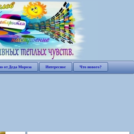
о от Деда Мороза
Интересное
Что нового?