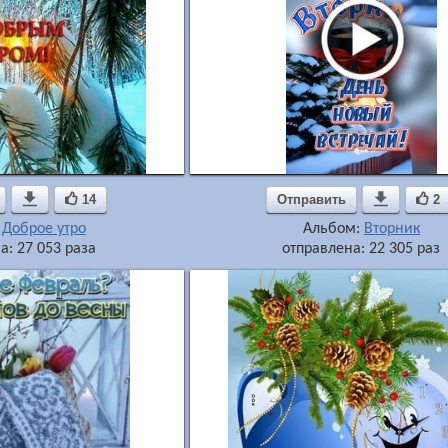

14
Отправить

2
:
Доброе утро
Альбом:
Вторник
а: 27 053 раза
отправлена: 22 305 раз