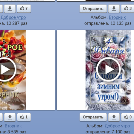

7
Отправить

3
:
Доброе утро
Альбом:
Вторник
а: 10 287 раз
отправлена: 10 135 раз

1
Отправить

0
м:
Вторник
Альбом:
Доброе утро
на: 8 585 раз
отправлена: 7 100 раз