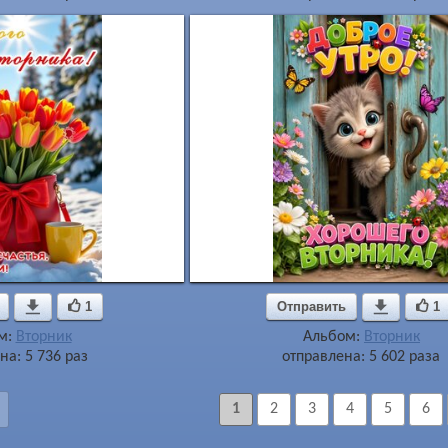

1
Отправить

1
м:
Вторник
Альбом:
Вторник
на: 5 736 раз
отправлена: 5 602 раза
1
2
3
4
5
6