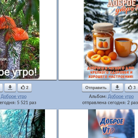

2
Отправить

3
:
Доброе утро
Альбом:
Доброе утро
егодня: 5 521 раз
отправлена сегодня: 2 ра