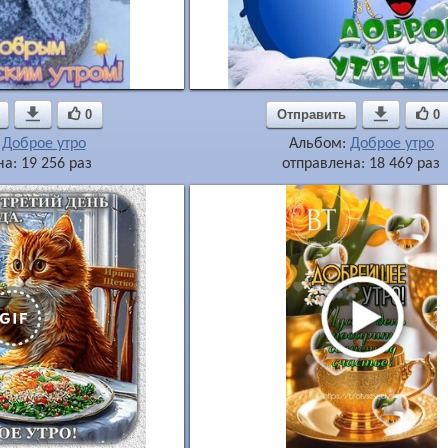

0
Отправить

0
:
Доброе утро
Альбом:
Доброе утро
а: 19 256 раз
отправлена: 18 469 раз