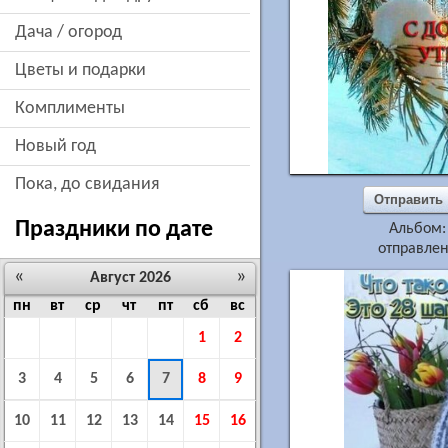
дача / огород
цветы и подарки
комплименты
новый год
пока, до свидания
Отправить
Праздники по дате
Альбом
отправлен
«
»
Август 2026
пн
вт
ср
чт
пт
сб
вс
1
2
3
4
5
6
7
8
9
10
11
12
13
14
15
16