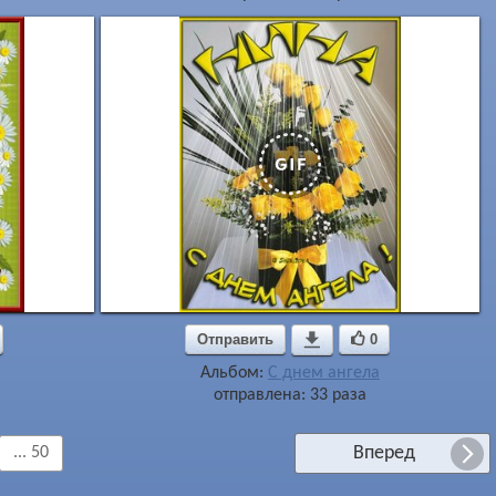
Отправить

0
Альбом:
С днем ангела
отправлена: 33 раза
Вперед
... 50