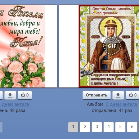

0
Отправить

0
С днем ангела
Альбом:
С днем ангела
ена: 42 раза
отправлена: 41 раз
1
2
3
4
5
6