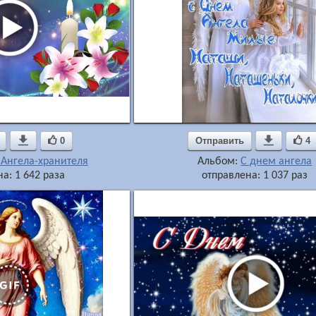

0
Отправить

4
 Ангела-хранителя
Альбом:
С днем ангела
а: 1 642 раза
отправлена: 1 037 раз