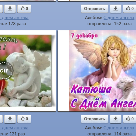

0
Отправить

0
С днем ангела
Альбом:
С днем ангела
на: 173 раза
отправлена: 152 раза

0
Отправить

0
С днем ангела
Альбом:
С днем ангела
ена: 121 раз
отправлена: 114 раза