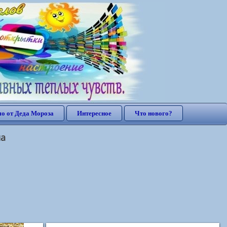
о от Деда Мороза
Интересное
Что нового?
ла