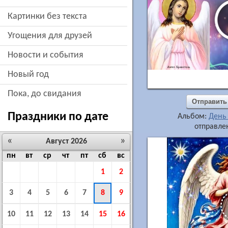
картинки без текста
угощения для друзей
новости и события
новый год
пока, до свидания
Отправить
Праздники по дате
Альбом:
День
отправлен
«
»
Август 2026
пн
вт
ср
чт
пт
сб
вс
1
2
3
4
5
6
7
8
9
10
11
12
13
14
15
16