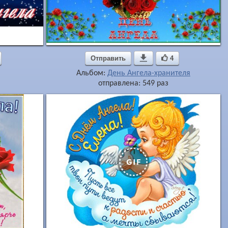
Отправить

4
Альбом:
День Ангела-хранителя
отправлена: 549 раз