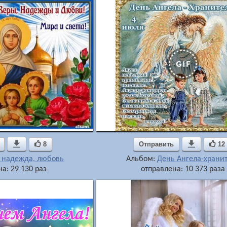

8
Отправить

12
, надежда, любовь
Альбом:
День Ангела-храни
а: 29 130 раз
отправлена: 10 373 раза