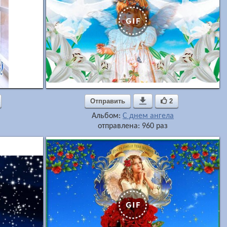
Отправить

2
Альбом:
С днем ангела
отправлена: 960 раз