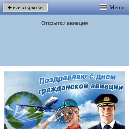
Меню
все открытки

Открытки авиация