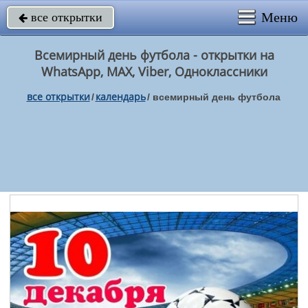
Меню
все открытки

Всемирный день футбола - открытки на
WhatsApp, MAX, Viber, Одноклассники
все открытки
календарь
/
/
всемирный день футбола