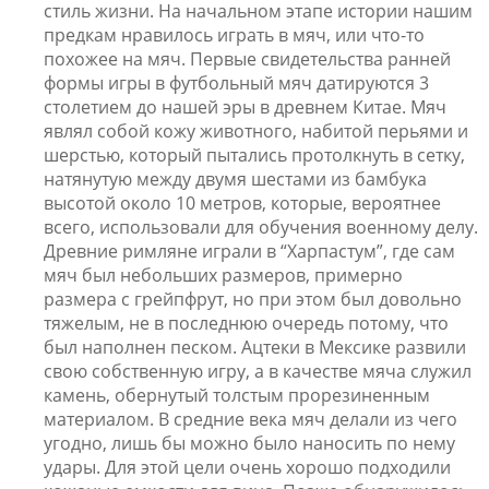
стиль жизни. На начальном этапе истории нашим
предкам нравилось играть в мяч, или что-то
похожее на мяч. Первые свидетельства ранней
формы игры в футбольный мяч датируются 3
столетием до нашей эры в древнем Китае. Мяч
являл собой кожу животного, набитой перьями и
шерстью, который пытались протолкнуть в сетку,
натянутую между двумя шестами из бамбука
высотой около 10 метров, которые, вероятнее
всего, использовали для обучения военному делу.
Древние римляне играли в “Харпастум”, где сам
мяч был небольших размеров, примерно
размера с грейпфрут, но при этом был довольно
тяжелым, не в последнюю очередь потому, что
был наполнен песком. Ацтеки в Мексике развили
свою собственную игру, а в качестве мяча служил
камень, обернутый толстым прорезиненным
материалом. В средние века мяч делали из чего
угодно, лишь бы можно было наносить по нему
удары. Для этой цели очень хорошо подходили