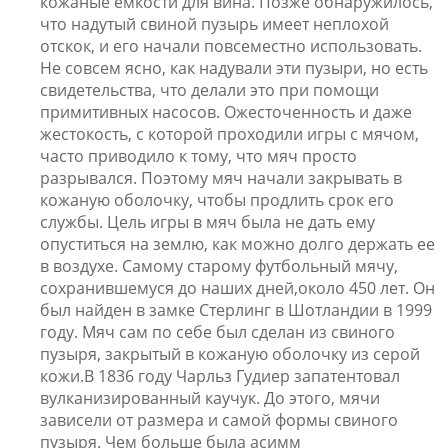
кожаные емкости для вина. Позже обнаружилось,
что надутый свиной пузырь имеет неплохой
отскок, и его начали повсеместно использовать.
Не совсем ясно, как надували эти пузыри, но есть
свидетельства, что делали это при помощи
примитивных насосов. Ожесточенность и даже
жестокость, с которой проходили игры с мячом,
часто приводило к тому, что мяч просто
разрывался. Поэтому мяч начали закрывать в
кожаную оболочку, чтобы продлить срок его
службы. Цель игры в мяч была не дать ему
опуститься на землю, как можно долго держать ее
в воздухе. Самому старому футбольный мячу,
сохранившемуся до наших дней,около 450 лет. Он
был найден в замке Стерлинг в Шотландии в 1999
году. Мяч сам по себе был сделан из свиного
пузыря, закрытый в кожаную оболочку из серой
кожи.В 1836 году Чарльз Гудиер запатентовал
вулканизированный каучук. До этого, мячи
зависели от размера и самой формы свиного
пузыря. Чем больше была асимм