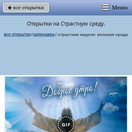
Меню
все открытки

Открытки на Страстную среду.
все открытки
календарь
/
/
страстная неделя: великая среда