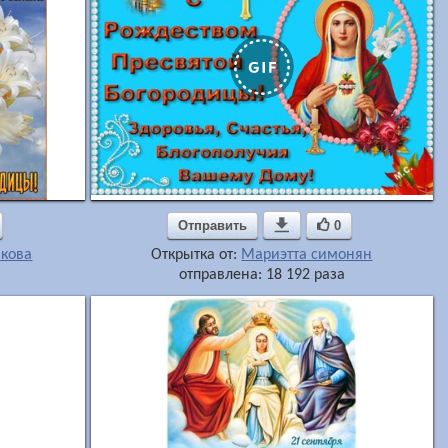
Отправить

0
икова
Открытка от:
Мариэтта симонян
отправлена: 18 192 раза