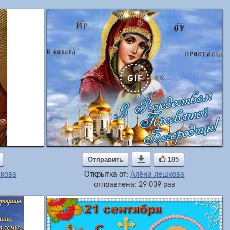
Отправить

185
икова
Открытка от:
Алёна лешкова
отправлена: 29 039 раз