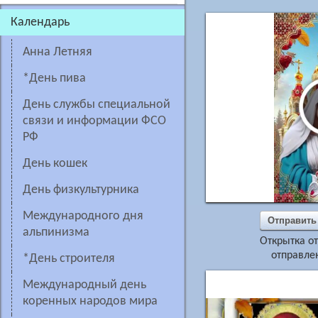
Календарь
Анна Летняя
*день пива
День службы специальной
связи и информации ФСО
РФ
День кошек
День физкультурника
Международного дня
Отправить
альпинизма
Открытка о
отправлен
*День строителя
Международный день
коренных народов мира