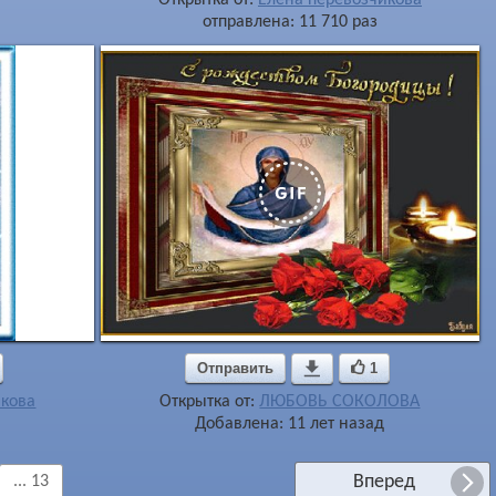
отправлена: 11 710 раз
Отправить

1
икова
Открытка от:
ЛЮБОВЬ СОКОЛОВА
Добавлена: 11 лет назад
Вперед
... 13