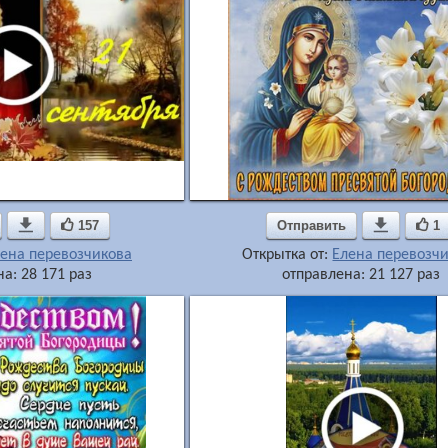

157
Отправить

1
ена перевозчикова
Открытка от:
Елена перевозч
а: 28 171 раз
отправлена: 21 127 раз