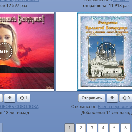
а: 12 597 раз
отправлена: 11 918 раз

1
Отправить

0
ЮБОВЬ СОКОЛОВА
Открытка от:
Елена перевозч
: 12 лет назад
Добавлена: 11 лет назад
1
2
3
4
5
6