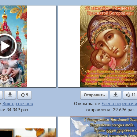

9
Отправить

11
т:
Виктор нечаев
Открытка от:
Елена перевозч
а: 34 349 раз
отправлена: 29 696 раз