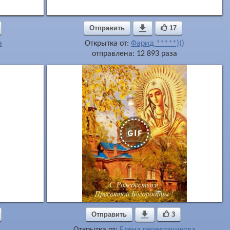
Отправить

17
a
Открытка от:
Фарид *****)))
отправлена: 12 893 раза
Отправить

3
Открытка от:
Елена перевозчикова