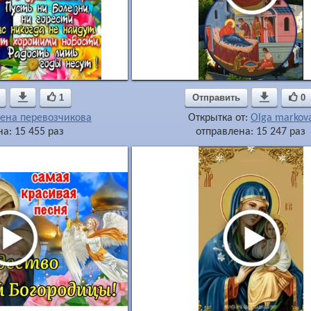

1
Отправить

0
ена перевозчикова
Открытка от:
Olga markov
а: 15 455 раз
отправлена: 15 247 раз