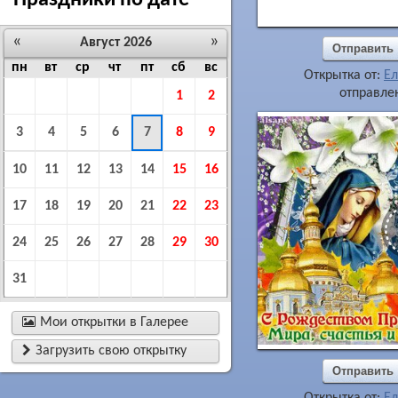
Праздники по дате
«
»
Август 2026
Отправить
пн
вт
ср
чт
пт
сб
вс
Открытка от:
Ел
отправлен
1
2
3
4
5
6
7
8
9
10
11
12
13
14
15
16
17
18
19
20
21
22
23
24
25
26
27
28
29
30
31

Мои открытки в Галерее

Загрузить свою открытку
Отправить
Открытка от:
Ел