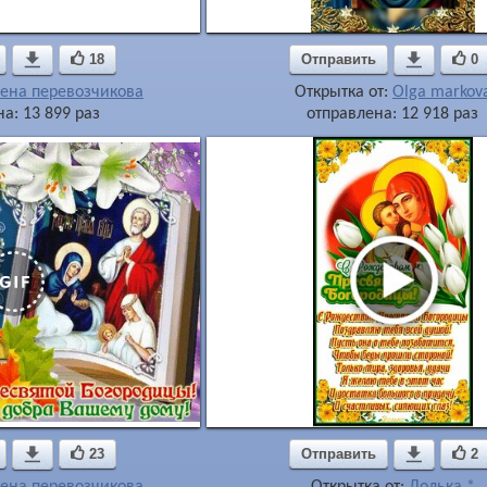

18
Отправить

0
ена перевозчикова
Открытка от:
Olga markov
а: 13 899 раз
отправлена: 12 918 раз

23
Отправить

2
ена перевозчикова
Открытка от:
Долька *