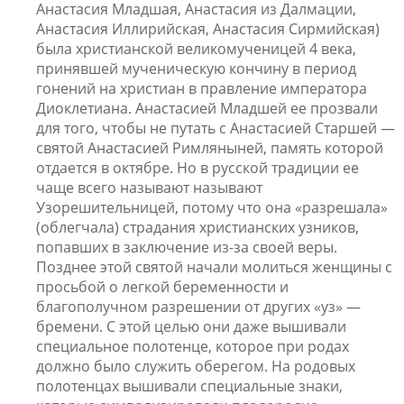
Анастасия Младшая, Анастасия из Далмации,
Анастасия Иллирийская, Анастасия Сирмийская)
была христианской великомученицей 4 века,
принявшей мученическую кончину в период
гонений на христиан в правление императора
Диоклетиана. Анастасией Младшей ее прозвали
для того, чтобы не путать с Анастасией Старшей —
святой Анастасией Римляныней, память которой
отдается в октябре. Но в русской традиции ее
чаще всего называют называют
Узорешительницей, потому что она «разрешала»
(облегчала) страдания христианских узников,
попавших в заключение из-за своей веры.
Позднее этой святой начали молиться женщины с
просьбой о легкой беременности и
благополучном разрешении от других «уз» —
бремени. С этой целью они даже вышивали
специальное полотенце, которое при родах
должно было служить оберегом. На родовых
полотенцах вышивали специальные знаки,