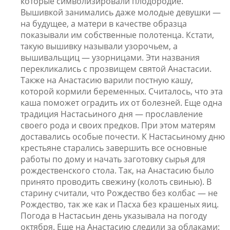
которые символизировали плодородие.
Вышивкой занимались даже молодые девушки —
на будущее, а матери в качестве образца
показывали им собственные полотенца. Кстати,
такую вышивку называли узорочьем, а
вышивальщиц — узорницами. Эти названия
перекликались с прозвищем святой Анастасии.
Также на Анастасию варили постную кашу,
которой кормили беременных. Считалось, что эта
каша поможет оградить их от болезней. Еще одна
традиция Настасьиного дня — прославление
своего рода и своих предков. При этом матерям
доставались особые почести. К Настасьиному дню
крестьяне старались завершить все основные
работы по дому и начать заготовку сырья для
рождественского стола. Так, на Анастасию было
принято проводить свежину (колоть свинью). В
старину считали, что Рождество без колбас — не
Рождество, так же как и Пасха без крашеных яиц.
Погода в Настасьин день указывала на погоду
октября. Еще на Анастасию следили за облаками: