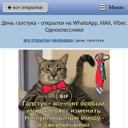
Меню
все открытки

День галстука - открытки на WhatsApp, MAX, Viber,
Одноклассники
все открытки
календарь
/
/
день галстука