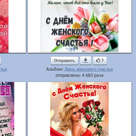
Отправить

7
стья
Альбом:
День женского счастья
отправлена: 4 683 раза