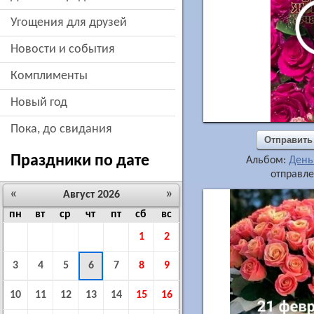
угощения для друзей
новости и события
комплименты
новый год
пока, до свидания
Отправить
Праздники по дате
Альбом:
День
отправле
«
»
Август 2026
пн
вт
ср
чт
пт
сб
вс
1
2
3
4
5
6
7
8
9
10
11
12
13
14
15
16