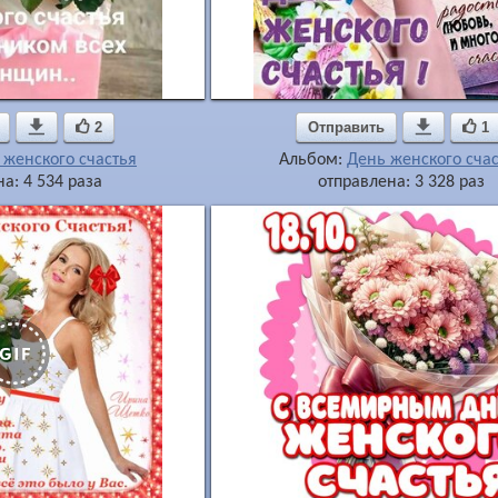

2
Отправить

1
 женского счастья
Альбом:
День женского сча
а: 4 534 раза
отправлена: 3 328 раз