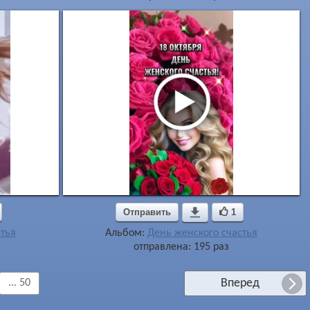
Отправить

1
стья
Альбом:
День женского счастья
отправлена: 195 раз
Вперед
... 50