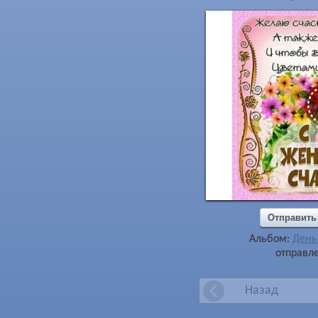
Отправить
Альбом:
День
отправле
Назад