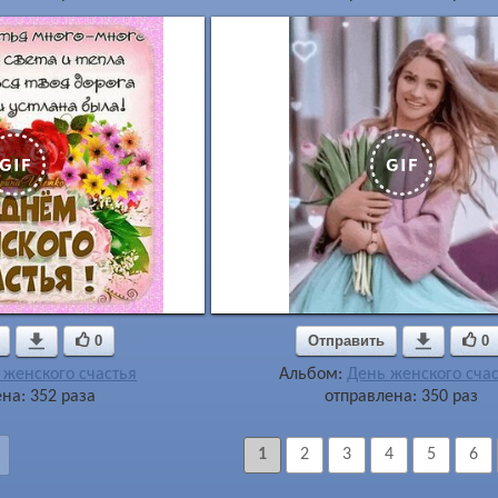

0
Отправить

0
 женского счастья
Альбом:
День женского сча
на: 352 раза
отправлена: 350 раз
1
2
3
4
5
6