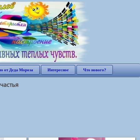
о от Деда Мороза
Интересное
Что нового?
счастья