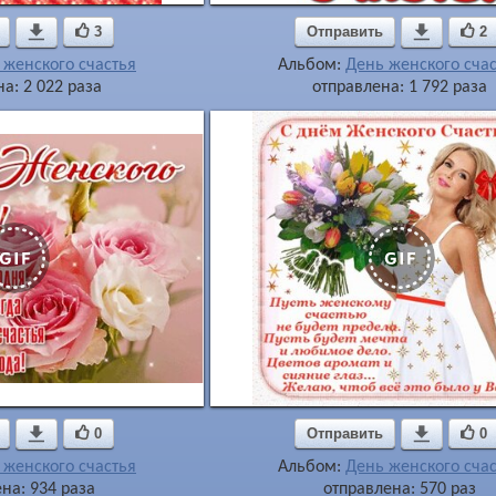

3
Отправить

2
 женского счастья
Альбом:
День женского сча
а: 2 022 раза
отправлена: 1 792 раза

0
Отправить

0
 женского счастья
Альбом:
День женского сча
на: 934 раза
отправлена: 570 раз