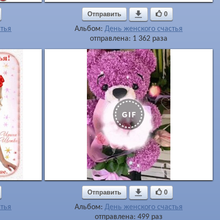
Отправить

0
стья
Альбом:
День женского счастья
отправлена: 1 362 раза
Отправить

0
стья
Альбом:
День женского счастья
отправлена: 499 раз