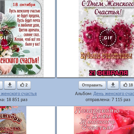

2
Отправить

18
 женского счастья
Альбом:
День женского сча
а: 18 851 раз
отправлена: 7 115 раз