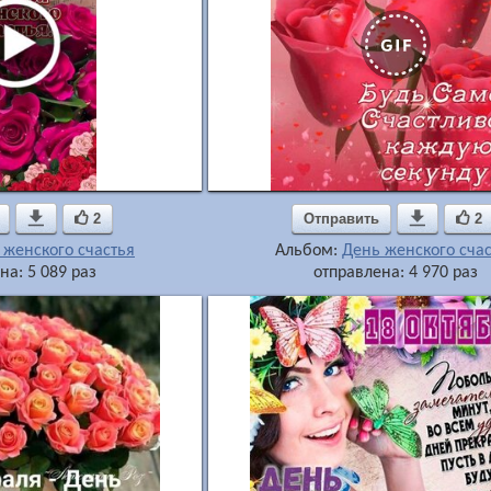

2
Отправить

2
 женского счастья
Альбом:
День женского сча
на: 5 089 раз
отправлена: 4 970 раз