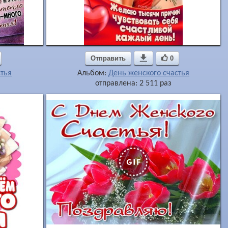
Отправить

0
стья
Альбом:
День женского счастья
отправлена: 2 511 раз