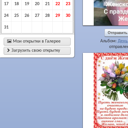
17
18
19
20
21
22
23
24
25
26
27
28
29
30
31
Отправить
Альбом:
День

Мои открытки в Галерее
отправлен

Загрузить свою открытку