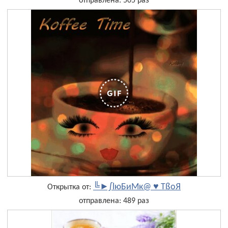
отправлена: 505 раз
╚►∫lюБиМк@ ♥ ТßоЯ
Открытка от:
отправлена: 489 раз