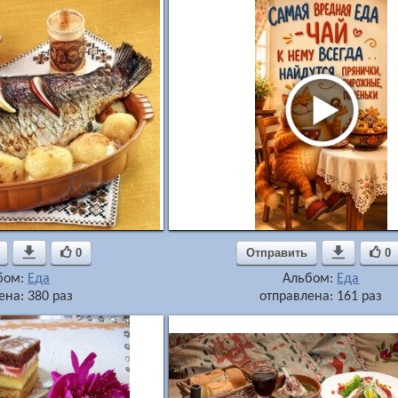

0
Отправить

0
бом:
Еда
Альбом:
Еда
ена: 380 раз
отправлена: 161 раз