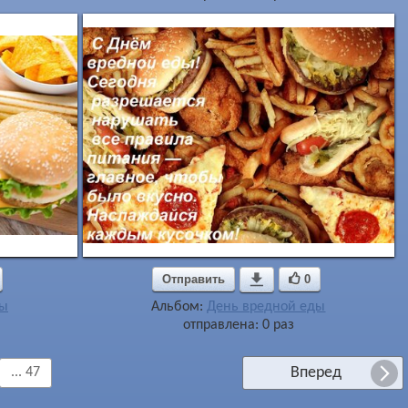
Отправить

0
ды
Альбом:
День вредной еды
отправлена: 0 раз
Вперед
... 47