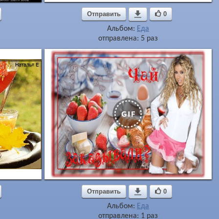
Отправить

0
Альбом:
Еда
отправлена: 5 раз
Отправить

0
Альбом:
Еда
отправлена: 1 раз