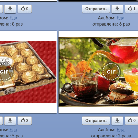

0
Отправить

1
бом:
Еда
Альбом:
Еда
лена: 8 раз
отправлена: 6 раз

2
Отправить

0
бом:
Еда
Альбом:
Еда
лена: 5 раз
отправлена: 2 раза