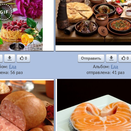

0
Отправить

0
бом:
Еда
Альбом:
Еда
ена: 56 раз
отправлена: 41 раз