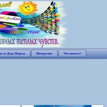
о от Деда Мороза
Интересное
Что нового?