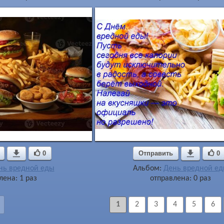

0
Отправить

0
нь вредной еды
Альбом:
День вредной е
лена: 1 раз
отправлена: 0 раз
1
2
3
4
5
6