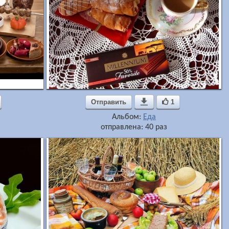
Отправить

1
Альбом:
Еда
отправлена: 40 раз