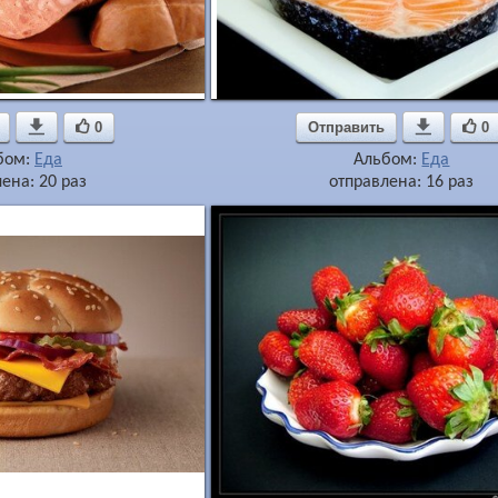

0
Отправить

0
бом:
Еда
Альбом:
Еда
ена: 20 раз
отправлена: 16 раз