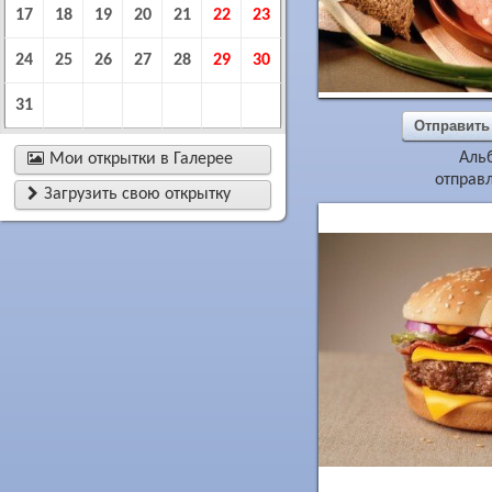
17
18
19
20
21
22
23
24
25
26
27
28
29
30
31
Отправить
Аль

Мои открытки в Галерее
отправл

Загрузить свою открытку