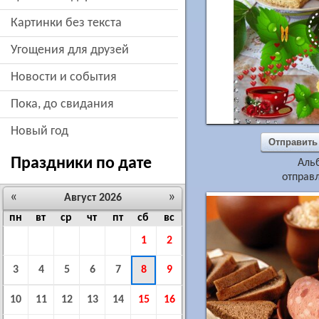
картинки без текста
угощения для друзей
новости и события
пока, до свидания
новый год
Отправить
Праздники по дате
Аль
отправл
«
»
Август 2026
пн
вт
ср
чт
пт
сб
вс
1
2
3
4
5
6
7
8
9
10
11
12
13
14
15
16