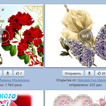

7
Отправить

10
арина Малинина
Открытка от:
Неизвестно Неиз
а: 1 963 раза
отправлена: 631 раз