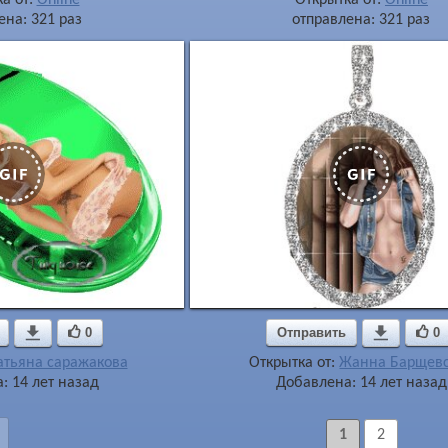
ена: 321 раз
отправлена: 321 раз

0
Отправить

0
атьяна саражакова
Открытка от:
Жанна Барщев
: 14 лет назад
Добавлена: 14 лет назад
1
2