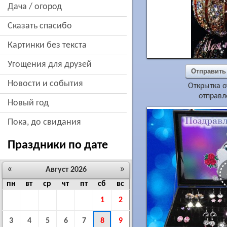
дача / огород
сказать спасибо
картинки без текста
угощения для друзей
Отправить
новости и события
Открытка о
отправл
новый год
пока, до свидания
Праздники по дате
«
»
Август 2026
пн
вт
ср
чт
пт
сб
вс
1
2
3
4
5
6
7
8
9