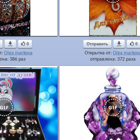

0
Отправить

0
т:
Olga markova
Открытка от:
Olga markov
ена: 386 раз
отправлена: 372 раза