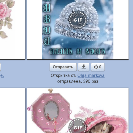
Отправить

0
е.
Открытка от:
Olga markova
отправлена: 390 раз