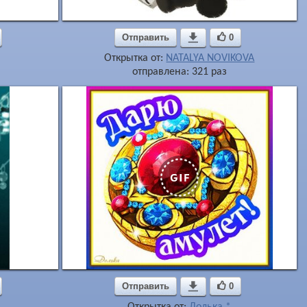
Отправить

0
Открытка от:
NATALYA NOVIKOVA
отправлена: 321 раз
Отправить

0
Открытка от:
Долька *