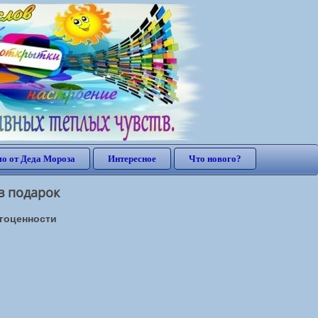
о от Деда Мороза
Интересное
Что нового?
в подарок
гоценности