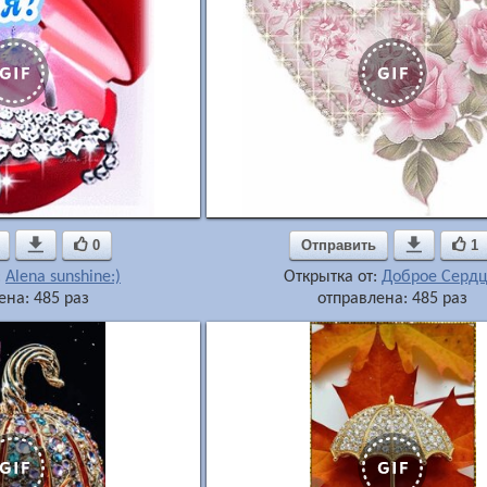

0
Отправить

1
:
Alena sunshine:)
Открытка от:
Доброе Сердц
ена: 485 раз
отправлена: 485 раз