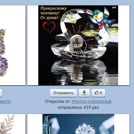
Отправить

0
вестн
Открытка от:
Marina maksimchuk
отправлена: 619 раз