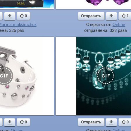

0
Отправить

1
arina maksimchuk
Открытка от:
Online
ена: 326 раз
отправлена: 323 раза

0
Отправить

0
а от:
Online
Открытка от:
Online