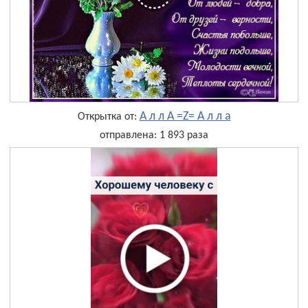
А л л А =Z= А л л а
Открытка от:
отправлена: 1 893 раза