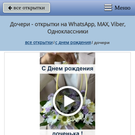
Меню
все открытки

Дочери - открытки на WhatsApp, MAX, Viber,
Одноклассники
все открытки
c днем рождения
/
/
дочери