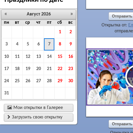
Праздники по дате
«
»
Август 2026
Отправить
пн
вт
ср
чт
пт
сб
вс
Открытка от:
Ел
отправле
1
2
3
4
5
6
7
8
9
10
11
12
13
14
15
16
17
18
19
20
21
22
23
24
25
26
27
28
29
30
31

Мои открытки в Галерее

Загрузить свою открытку
Отправить
Открытка о