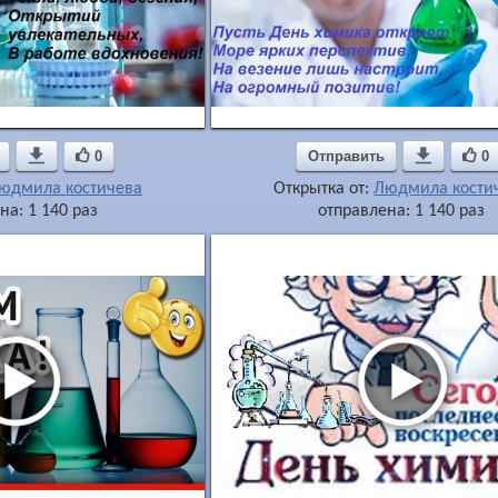

0
Отправить

0
юдмила костичева
Открытка от:
Людмила кости
на: 1 140 раз
отправлена: 1 140 раз