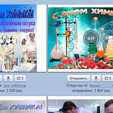

5
Отправить

9
т:
Зия гейбатов
Открытка от:
Фарид *****)
на: 2 020 раз
отправлена: 1 869 раз