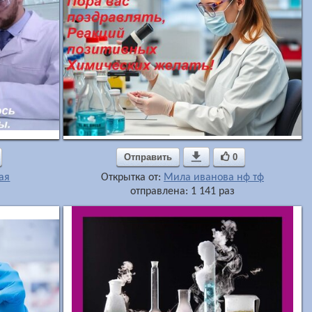
Отправить

0
ая
Открытка от:
Мила иванова нф тф
отправлена: 1 141 раз