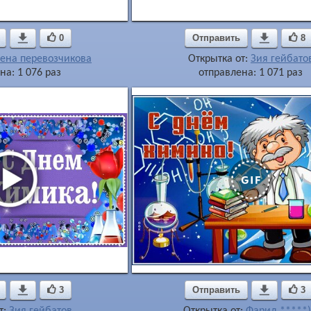

0
Отправить

8
ена перевозчикова
Открытка от:
Зия гейбато
на: 1 076 раз
отправлена: 1 071 раз

3
Отправить

3
т:
Зия гейбатов
Открытка от:
Фарид *****)