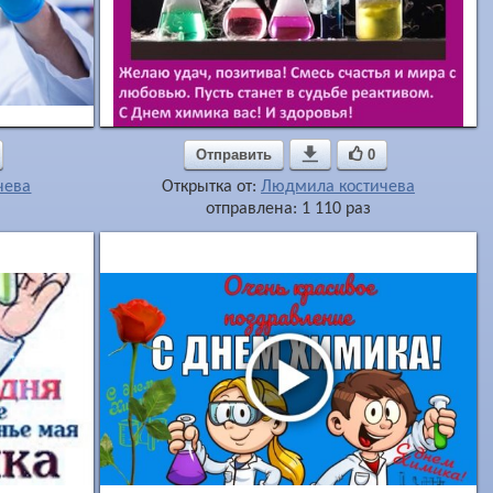
Отправить

0
чева
Открытка от:
Людмила костичева
отправлена: 1 110 раз