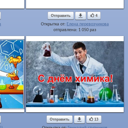
Отправить

4
в
Открытка от:
Елена перевозчикова
отправлена: 1 050 раз
Отправить

13
))
Открытка от:
Геннадий ступников