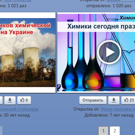
на: 1 021 раз
отправлена: 1 020 раз

0
Отправить

23
еннадий ступников
Открытка от:
Мила иванова н
: 10 лет назад
Добавлена: 7 лет назад
1
2