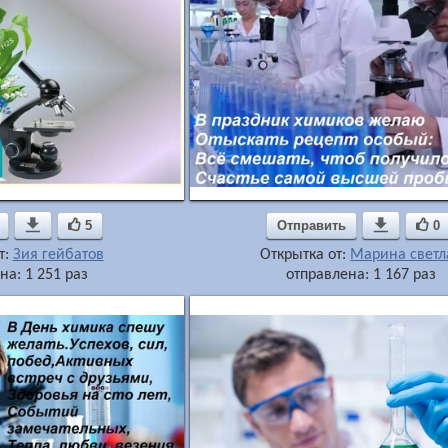

5
Отправить

0
т:
Зия гейбатов
Открытка от:
Марина светл
на: 1 251 раз
отправлена: 1 167 раз