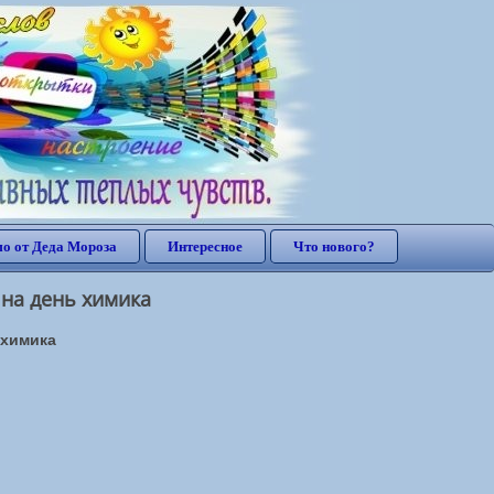
о от Деда Мороза
Интересное
Что нового?
 на день химика
 химика