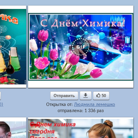
Отправить

50
))
Открытка от:
Людмила лемешко
отправлена: 1 336 раз