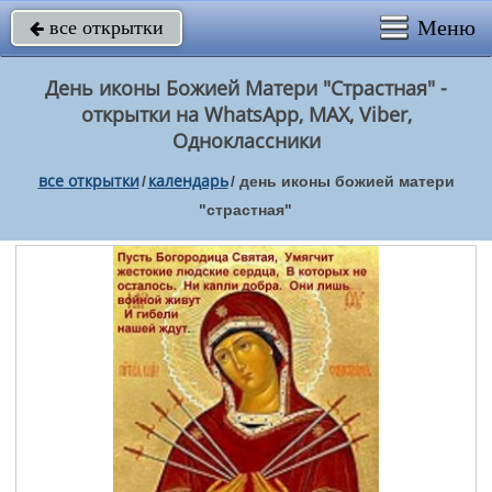
Меню
все открытки

День иконы Божией Матери "Страстная" -
открытки на WhatsApp, MAX, Viber,
Одноклассники
все открытки
календарь
/
/
день иконы божией матери
"страстная"