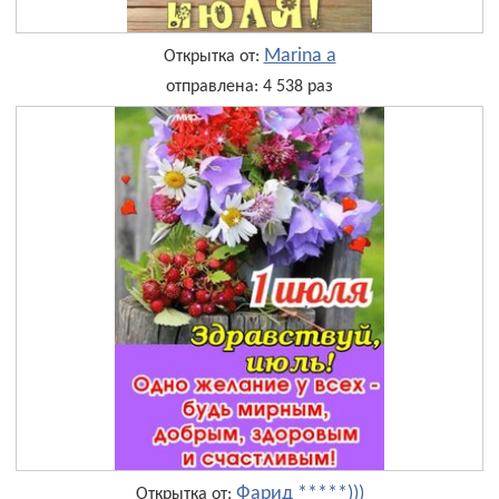
Marina a
Открытка от:
отправлена: 4 538 раз
Фарид *****)))
Открытка от: