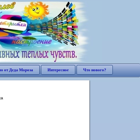
о от Деда Мороза
Интересное
Что нового?
ка