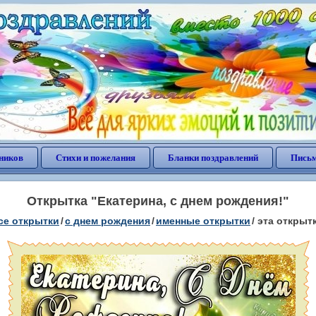
ников
Стихи и пожелания
Бланки поздравлений
Письм
Открытка "Екатерина, с днем рождения!"
се открытки
/
c днем рождения
/
именные открытки
/
эта открыт