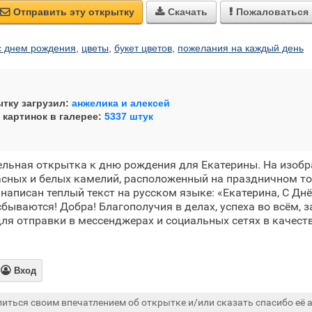
Отправить эту открытку
Скачать
Пожаловаться



с днем рождения
,
цветы
,
букет цветов
,
пожелания на каждый день
тку загрузил:
анжелика и алексей
 картинок в галерее:
5337 штук
ельная открытка к дню рождения для Екатерины. На изоб
сных и белых камелий, расположенный на праздничном то
 написан теплый текст на русском языке: «Екатерина, С Дн
сбываются! Добра! Благополучия в делах, успеха во всём, 
ля отправки в мессенджерах и социальных сетях в качест

Вход
иться своим впечатлением об открытке и/или сказать спасибо её а