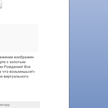
ражении изображен
рте с золотым
ём Рождения! Все
за что возьмешься!»
ве виртуального
втору: