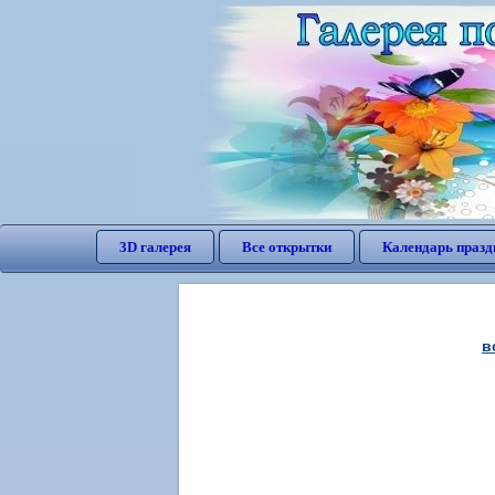
3D галерея
Все открытки
Календарь празд
в