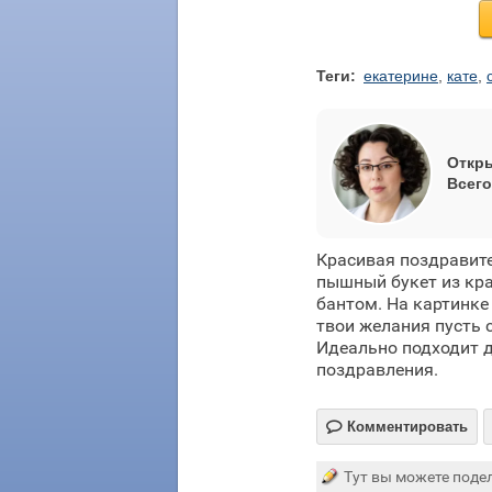
Теги:
екатерине
,
кате
,
Откры
Всего
Красивая поздравит
пышный букет из кра
бантом. На картинке
твои желания пусть 
Идеально подходит д
поздравления.

Комментировать
Тут вы можете подел