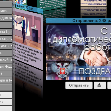
Отправлена: 72 раз
ника
 дня альпинизма
Отправлена: 248 р
она Целителя
поцелуев.
день коренных народов мира
ны
ской иконы Божией Матери Одигитрия.
ая Чудотворца
ба
ери в России
Отправить

я
ия