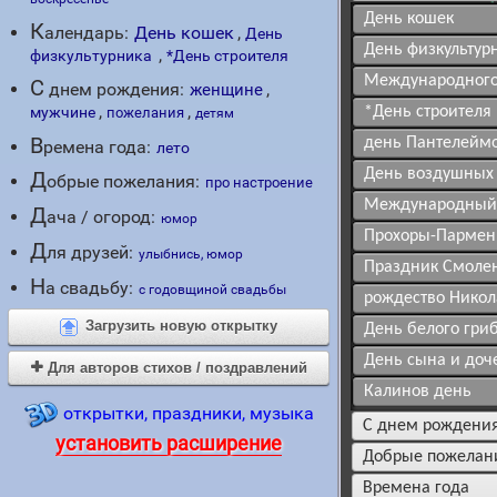
День кошек
К
алендарь:
День кошек
,
День
День физкультур
,
физкультурника
*День строителя
Международного
C
днем рождения:
,
женщине
,
,
мужчине
*День строителя
пожелания
детям
В
день Пантелейм
ремена года:
лето
День воздушных 
Д
обрые пожелания:
про настроение
Международный 
Д
ача / огород:
юмор
Прохоры-Парме
Д
ля друзей:
улыбнись, юмор
Праздник Смолен
Н
а свадьбу:
с годовщиной свадьбы
рождество Никол
Загрузить новую открытку
День белого гри
День сына и доч
Для авторов стихов / поздравлений

Калинов день
открытки, праздники, музыка
c днем рождени
установить расширение
добрые пожелан
времена года