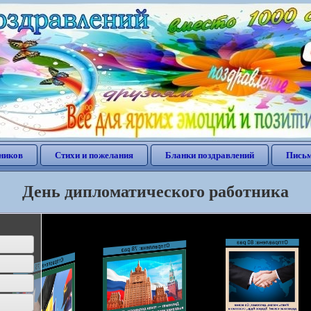
ников
Стихи и пожелания
Бланки поздравлений
Письм
День дипломатического работника
Отправлена: 80 раз
Отправлена: 78 раз
Отправлена: 75 раз