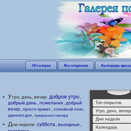
3D галерея
Все открытки
Календарь празд
У
доброе утро
тро, день, вечер:
,
,
,
добрый день
пожелания
добрый
Топ открыток
,
,
,
вечер
просто привет
спокойной ночи
утро, день, вечер
,
удачного дня
прекрасного вечера
дни недели
Отправлена: 74 раз
Д
ни недели:
суббота
,
,
выходные
Календарь
воскресенье