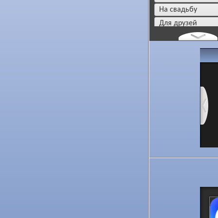
на свадьбу
для друзей
дача / огород
для любимых
комплименты
мотивация для 
сказать спасибо
привет, как дела
цветы и подарки
картинки без тек
угощения для др
новости и событ
пока, до свидан
новый год