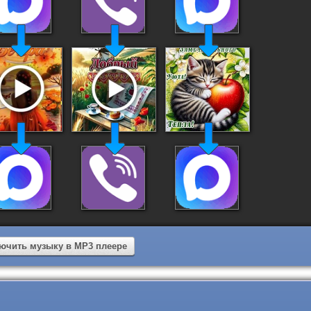
ючить музыку в MP3 плеере