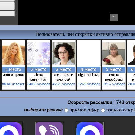
1
жизни
?
ста
узей
ия
Скорость рассылки
1751
откр
ия
выберите режим:
прямой эфир
только откр