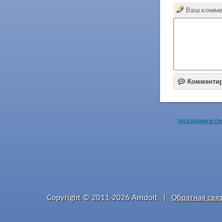
Ваш комме

Комменти
праздники се
Copyright © 2011-2026 Amdoit
|
Обратная свя