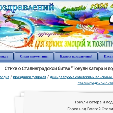
ников
Стихи и пожелания
Бланки поздравлений
Письм
Стихи о Сталинградской битве "Тонули катера и ло
/
/
годня
праздники февраля
день разгрома советскими войсками 
сталинградской бит
Тонули катера и лод
Горел над Волгой Стали