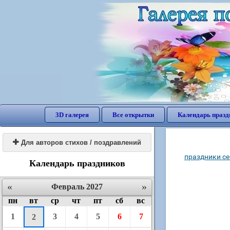
3D галерея
Все открытки
Календарь празд

Для авторов стихов / поздравлений
праздники се
Календарь праздников
«
»
Февраль 2027
пн
вт
ср
чт
пт
сб
вс
1
3
4
5
6
7
2