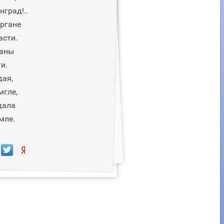
нград!..
ргане
асти.
ганы
и.
дая,
мгле,
дала
мле.