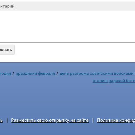
нтарий:
ровать
/
/
годня
праздники февраля
день разгрома советскими войсками 
сталинградской бит
зь
|
Разместить свою открытку на сайте
|
Политика конфи