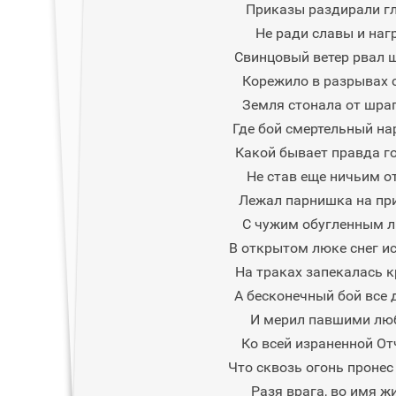
Приказы раздирали г
Не ради славы и наг
Свинцовый ветер рвал 
Корежило в разрывах с
Земля стонала от шрап
Где бой смертельный на
Какой бывает правда го
Не став еще ничьим о
Лежал парнишка на пр
С чужим обугленным л
В открытом люке снег ис
На траках запекалась 
А бесконечный бой все 
И мерил павшими лю
Ко всей израненной От
Что сквозь огонь пронес
Разя врага, во имя ж