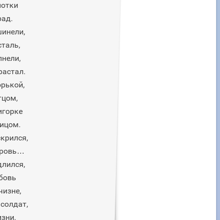
лотки
рад.
шинели,
таль,
нели,
растал.
рькой,
тцом,
игорке
ицом.
крился,
кровь…
длился,
бовь
чизне,
 солдат,
изни,