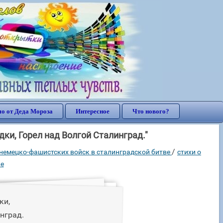
о от Деда Мороза
Интересное
Что нового?
дки, Горел над Волгой Сталинград."
/
немецко-фашистских войск в сталинградской битве
стихи о
ве
ки,
нград.