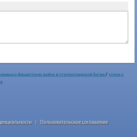
/
немецко-фашистских войск в сталинградской битве
стихи о
ве
денциальности
|
Пользовательское соглашение