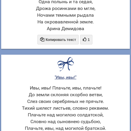
Одна полынь и та седая,
Дрожа росинками во мгле,
Ночами темными рыдала
На окровавленной земле.
Арина Демидова


Копировать текст
1
"Ивы, ивы!"
Ивы, ивы! Плачьте, ивы, плачьте!
До земли склоняя скорбно ветви,
Слез своих серебряных не прячьте.
Тихий шелест листьев, словно реквием.
Плачьте над могилою солдатской,
Словно над сыновнею судьбою,
Плачьте, ивы, над могилой братской.