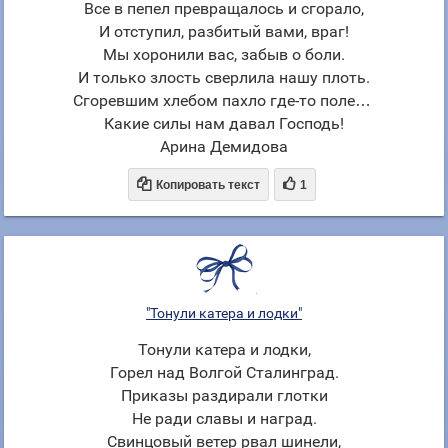
Все в пепел превращалось и сгорало,
И отступил, разбитый вами, враг!
Мы хоронили вас, забыв о боли.
И только злость сверлила нашу плоть.
Сгоревшим хлебом пахло где-то поле…
Какие силы нам давал Господь!
Арина Демидова


Копировать текст
1
"Тонули катера и лодки"
Тонули катера и лодки,
Горел над Волгой Сталинград.
Приказы раздирали глотки
Не ради славы и наград.
Свинцовый ветер рвал шинели,