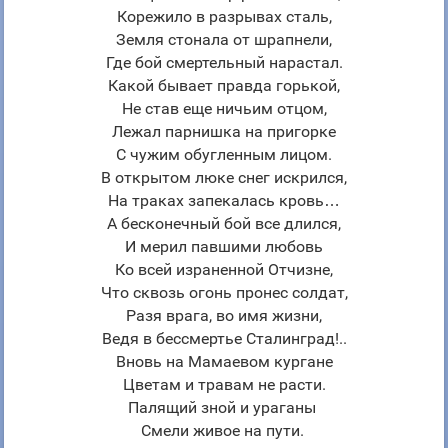
Корежило в разрывах сталь,
Земля стонала от шрапнели,
Где бой смертельный нарастал.
Какой бывает правда горькой,
Не став еще ничьим отцом,
Лежал парнишка на пригорке
С чужим обугленным лицом.
В открытом люке снег искрился,
На траках запекалась кровь…
А бесконечный бой все длился,
И мерил павшими любовь
Ко всей израненной Отчизне,
Что сквозь огонь пронес солдат,
Разя врага, во имя жизни,
Ведя в бессмертье Сталинград!..
Вновь на Мамаевом кургане
Цветам и травам не расти.
Палящий зной и ураганы
Смели живое на пути.