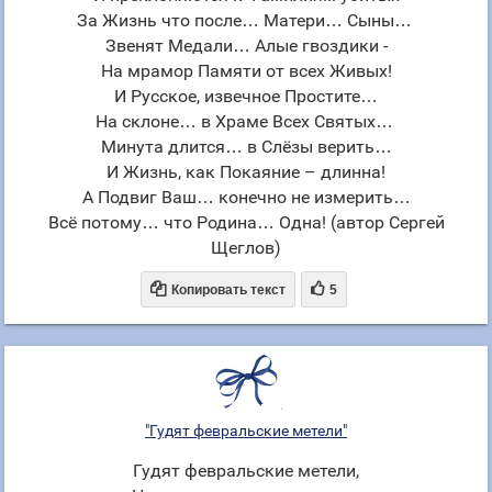
За Жизнь что после… Матери… Сыны…
Звенят Медали… Алые гвоздики -
На мрамор Памяти от всех Живых!
И Русское, извечное Простите…
На склоне… в Храме Всех Святых…
Минута длится… в Слёзы верить…
И Жизнь, как Покаяние – длинна!
А Подвиг Ваш… конечно не измерить…
Всё потому… что Родина… Одна! (автор Сергей
Щеглов)


Копировать текст
5
"Гудят февральские метели"
Гудят февральские метели,