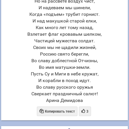
Но на рассвете воздух чист,
И надеваем мы шинели,
Когда «подъем» трубит горнист.
И над макушкой старой елки,
Как много лет тому назад,
Взлетает флаг кровавым шелком,
Частицей мужества солдат.
Своих мы не щадили жизней,
Россию свято берегли,
Во славу доблестной Отчизны,
Во имя матушки-земли.
Пусть Су и Миги в небе кружат,
И корабли в поход идут.
Во славу русского оружья
Сверкает праздничный салют!
Арина Демидова


Копировать текст
3