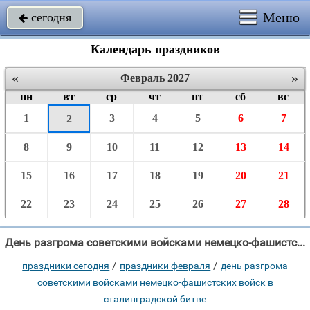
Меню
сегодня

Календарь праздников
«
»
Февраль 2027
пн
вт
ср
чт
пт
сб
вс
1
3
4
5
6
7
2
8
9
10
11
12
13
14
15
16
17
18
19
20
21
22
23
24
25
26
27
28
День разгрома советскими войсками немецко-фашистских войск в Сталинградской битве . В 2027 году отмечают 2 Февраля.
/
/
праздники сегодня
праздники февраля
день разгрома
советскими войсками немецко-фашистских войск в
сталинградской битве