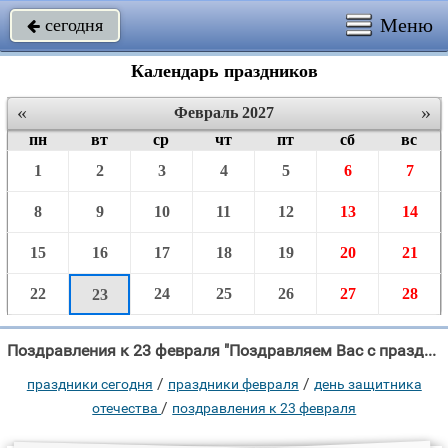
Меню
сегодня

Календарь праздников
«
»
Февраль 2027
пн
вт
ср
чт
пт
сб
вс
1
2
3
4
5
6
7
8
9
10
11
12
13
14
15
16
17
18
19
20
21
22
24
25
26
27
28
23
Поздравления к 23 февраля "Поздравляем Вас с праздником - Поздравляем Вас с праздником - Днем армии и"
/
/
праздники сегодня
праздники февраля
день защитника
/
отечества
поздравления к 23 февраля