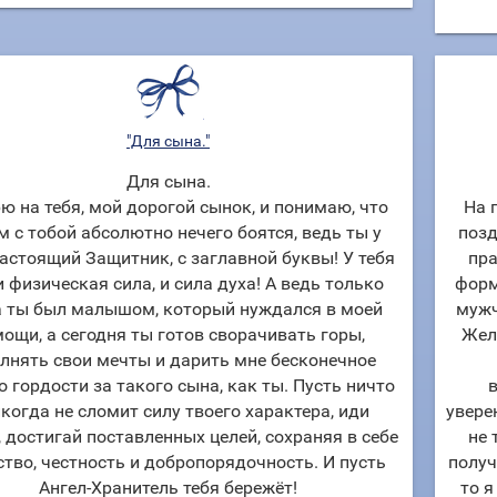
"Для сына."
Для сына.
ю на тебя, мой дорогой сынок, и понимаю, что
На 
 с тобой абсолютно нечего боятся, ведь ты у
позд
астоящий Защитник, с заглавной буквы! У тебя
пра
и физическая сила, и сила духа! А ведь только
форм
а ты был малышом, который нуждался в моей
мужч
ощи, а сегодня ты готов сворачивать горы,
Жел
лнять свои мечты и дарить мне бесконечное
о гордости за такого сына, как ты. Пусть ничто
в
икогда не сломит силу твоего характера, иди
увере
, достигай поставленных целей, сохраняя в себе
не 
тво, честность и добропорядочность. И пусть
получ
Ангел-Хранитель тебя бережёт!
то я