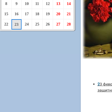
8
9
10
11
12
13
14
15
16
17
18
19
20
21
22
24
25
26
27
28
23
23 февраля тосты ко дню
защитн