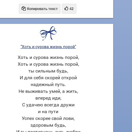


Копировать текст
42
"Хоть и сурова жизнь порой"
Хоть и сурова жизнь порой,
Хоть и сурова жизнь порой,
ты сильным будь,
И для себя скорей открой
надежный путь.
Не выживать умей, а жить,
вперед иди,
С удачею всегда дружи
и на пути
Успех скорее свой лови,
здоровым будь,
И ты постигнешь суть любви