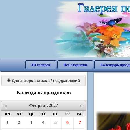
3D галерея
Все открытки
Календарь празд

Для авторов стихов / поздравлений
Календарь праздников
«
»
Февраль 2027
пн
вт
ср
чт
пт
сб
вс
1
2
3
4
5
6
7