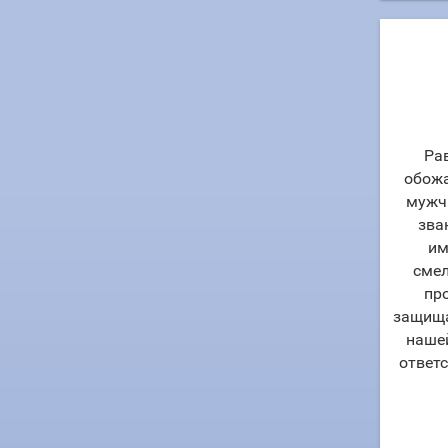
Ра
обожа
мужчи
зва
им
смел
пр
защища
наше
ответс