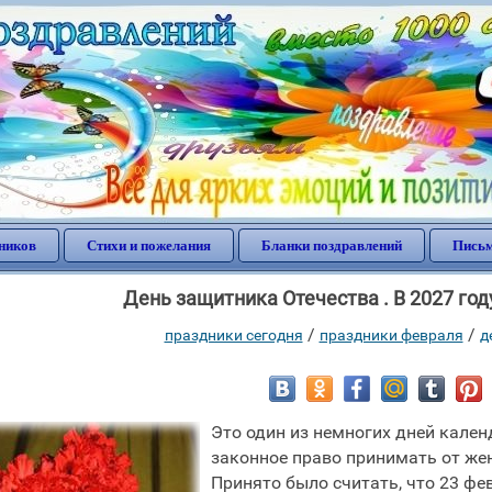
ников
Стихи и пожелания
Бланки поздравлений
Письм
День защитника Отечества . В 2027 го
/
/
праздники сегодня
праздники февраля
д
Это один из немногих дней кален
законное право принимать от жен
Принято было считать, что 23 фе