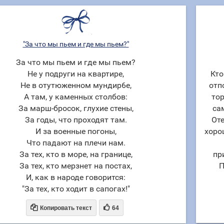
"За что мы пьем и где мы пьем?"
За что мы пьем и где мы пьем?
Не у подруги на квартире,
Кто
Не в отутюженном мундир6е,
отп
А там, у каменных столбов:
тор
За марш-бросок, глухие стены,
са
За годы, что проходят там.
Оте
И за военные погоны,
хоро
Что падают на плечи нам.
За тех, кто в море, на границе,
пр
За тех, кто мерзнет на постах,
П
И, как в народе говорится:
"За тех, кто ходит в сапогах!"


Копировать текст
64