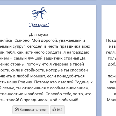
"Для мужа."
Для мужа.
вняйсь! Смирно! Мой дорогой, уважаемый и
Позд
емый супруг, сегодня, в честь праздника всех
изв
н, тебя, как истинного солдата, я награждаю
геля
нием – самый лучший защитник страны! Да,
тол
енно страны, потому что я уверена в твоей
доб
ости, силе и стойкости, которые ты способен
оявить в любой момент, если понадобиться
пож
ть нашу Родину. Потому что к малой Родине, к
вез
й семье, ты относишься с особым вниманием,
важн
твенностью и заботой. Спасибо тебе, за то, что
ты такой! С праздником, мой любимый!
Маль


Копировать текст
944