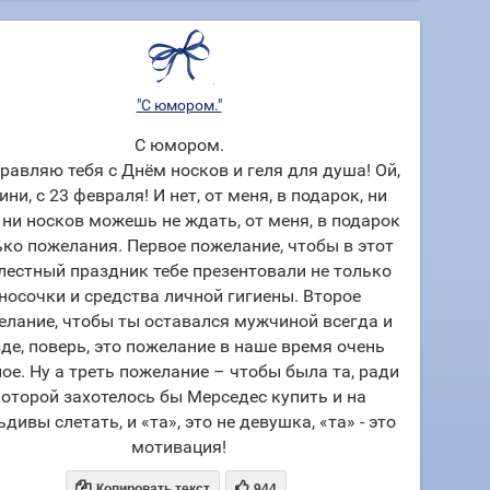
"С юмором."
С юмором.
равляю тебя с Днём носков и геля для душа! Ой,
ини, с 23 февраля! И нет, от меня, в подарок, ни
, ни носков можешь не ждать, от меня, в подарок
ько пожелания. Первое пожелание, чтобы в этот
лестный праздник тебе презентовали не только
носочки и средства личной гигиены. Второе
елание, чтобы ты оставался мужчиной всегда и
де, поверь, это пожелание в наше время очень
ое. Ну а треть пожелание – чтобы была та, ради
которой захотелось бы Мерседес купить и на
дивы слетать, и «та», это не девушка, «та» - это
мотивация!


Копировать текст
944