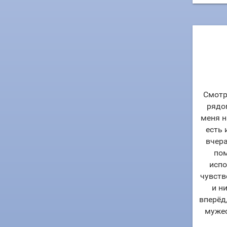
Смотр
рядом
меня н
есть 
вчер
пом
испо
чувств
и н
вперёд
мужес