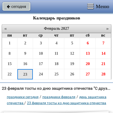
Меню
сегодня

Календарь праздников
«
»
Февраль 2027
пн
вт
ср
чт
пт
сб
вс
1
2
3
4
5
6
7
8
9
10
11
12
13
14
15
16
17
18
19
20
21
22
24
25
26
27
28
23
23 февраля тосты ко дню защитника отечества "С друзьями собрались мы как всегда, Полны бокалы наши водкой русской, Смех за"
/
/
праздники сегодня
праздники февраля
день защитника
/
отечества
23 февраля тосты ко дню защитника отечества