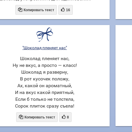


Копировать текст
16
"Шоколад пленяет нас"
Шоколад пленяет нас,
Ну не вкус, а просто — класс!
Шоколад я разверну,
В рот кусочек положу,
Ах, какой он ароматный,
И на вкус какой приятный,
Если б только не толстела,
Сорок плиток сразу съела!


Копировать текст
8