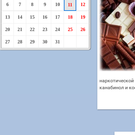
6
7
8
9
10
12
11
13
14
15
16
17
18
19
20
21
22
23
24
25
26
27
28
29
30
31
наркотической 
канабинол и ко