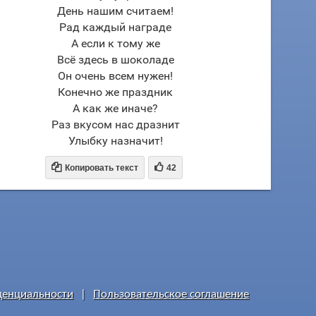
День нашим считаем!
Рад каждый награде
А если к тому же
Всё здесь в шоколаде
Он очень всем нужен!
Конечно же праздник
А как же иначе?
Раз вкусом нас дразнит
Улыбку назначит!


Копировать текст
42
денциальности
|
Пользовательское соглашение