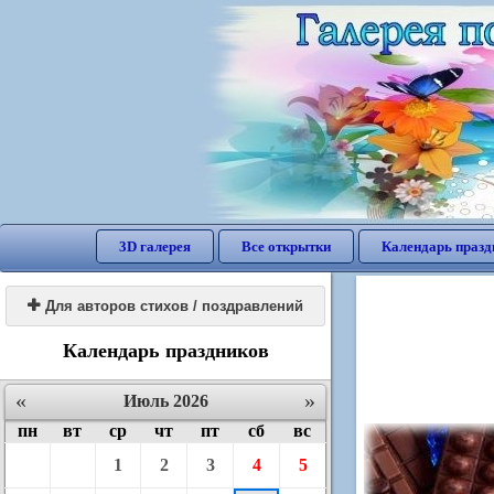
3D галерея
Все открытки
Календарь празд

Для авторов стихов / поздравлений
Календарь праздников
«
»
Июль 2026
пн
вт
ср
чт
пт
сб
вс
1
2
3
4
5