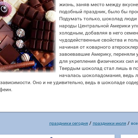
жизнь, заняв место между вкусн
подобный праздник, было бы про
Подумать только, шоколад люди 
народы Центральной Америки уп
холодным, добавляя в него семе
чудодейственные свойства и поль
начиная от коварного атероскле
завоевавшие Америку, переняли 
для укрепления физических сил 
Твердым шоколад стал лишь в по
началась шоколадомания, ведь л
зависимости. Оно и не удивительно, ведь в шоколаде со
феин.
/
/
праздники сегодня
праздники июля
все