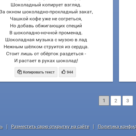
Шоколадный копирует взгляд.
За окном шоколадно-прохладный закат,
Чашкой кофе уже не согреться,
Но добавь обжигающих специй
В шоколадно-ночной променад.
Шоколадная музыка с музою в лад
Нежным шёлком струится из сердца.
Стоит лишь от обёрток раздеться -
И растает в руках шоколад!


Копировать текст
944
1
2
3
зь
|
Разместить свою открытку на сайте
|
Политика конфи