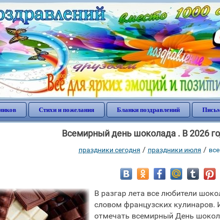
ников
Стихи и пожелания
Бланки поздравлений
Письм
Всемирный день шоколада . В 2026 г
/
/
праздники сегодня
праздники июля
все
В разгар лета все любители шо
словом французских кулинаров. И
отмечать всемирный День шокола