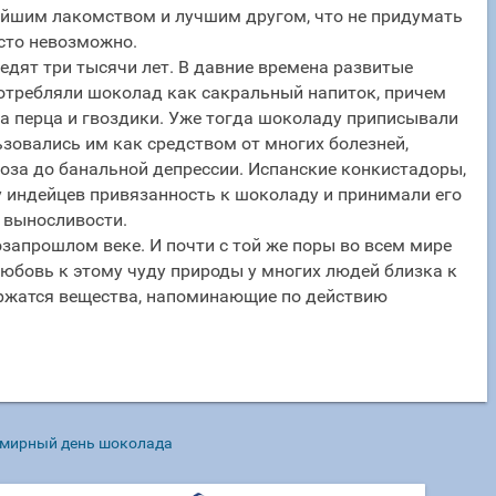
ейшим лакомством и лучшим другом, что не придумать
сто невозможно.
едят три тысячи лет. В давние времена развитые
отребляли шоколад как сакральный напиток, причем
на перца и гвоздики. Уже тогда шоколаду приписывали
зовались им как средством от многих болезней,
роза до банальной депрессии. Испанские конкистадоры,
у индейцев привязанность к шоколаду и принимали его
и выносливости.
запрошлом веке. И почти с той же поры во всем мире
юбовь к этому чуду природы у многих людей близка к
держатся вещества, напоминающие по действию
мирный день шоколада